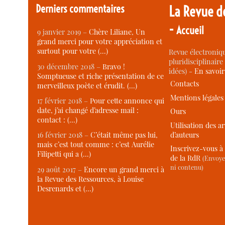
Derniers commentaires
La Revue d
-
Accueil
9 janvier 2019 –
Chère Liliane, Un
grand merci pour votre appréciation et
surtout pour votre (…)
Revue électroniqu
pluridisciplinaire 
30 décembre 2018 –
Bravo !
idées) -
En savoi
Somptueuse et riche présentation de ce
Contacts
merveilleux poète et érudit. (…)
Mentions légales
17 février 2018 –
Pour cette annonce qui
date, j’ai changé d’adresse mail :
Ours
contact : (…)
Utilisation des ar
d’auteurs
16 février 2018 –
C’était même pas lui,
mais c’est tout comme : c’est Aurélie
Inscrivez-vous à 
Filipetti qui a (…)
de la RdR
(Envoye
ni contenu)
29 août 2017 –
Encore un grand merci à
la Revue des Ressources, à Louise
Desrenards et (…)