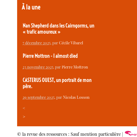
À la une
Nan Shepherd dans les Cairngorms, un
« trafic amoureux »
7 décembre 2025
, par
Cécile Vibarel
Pierre Mottron - I almost died
23 novembre 2025
, par
Pierre Mottron
CASTERUS OUEST, un portrait de mon
père.
29 septembre 2025
, par
Nicolas Losson
<
>
© la revue des ressources : Sauf mention particulière |