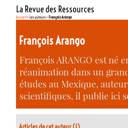
La Revue des Ressources
Accueil
> Les auteurs >
François Arango
François Arango
François ARANGO est né en
réanimation dans un grand h
études au Mexique, auteur d
scientifiques, il publie ic
Articles de cet auteur (1)