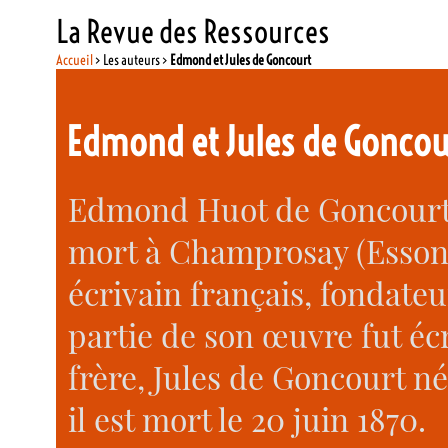
La Revue des Ressources
Accueil
> Les auteurs >
Edmond et Jules de Goncourt
Edmond et Jules de Goncou
Edmond Huot de Goncourt, 
mort à Champrosay (Essonne)
écrivain français, fondate
partie de son œuvre fut éc
frère, Jules de Goncourt né
il est mort le 20 juin 1870.