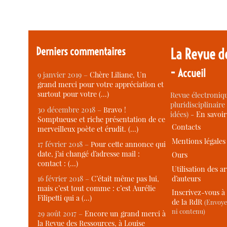
Derniers commentaires
La Revue d
-
Accueil
9 janvier 2019 –
Chère Liliane, Un
grand merci pour votre appréciation et
surtout pour votre (…)
Revue électroniqu
pluridisciplinaire 
30 décembre 2018 –
Bravo !
idées) -
En savoi
Somptueuse et riche présentation de ce
Contacts
merveilleux poète et érudit. (…)
Mentions légales
17 février 2018 –
Pour cette annonce qui
date, j’ai changé d’adresse mail :
Ours
contact : (…)
Utilisation des ar
d’auteurs
16 février 2018 –
C’était même pas lui,
mais c’est tout comme : c’est Aurélie
Inscrivez-vous à 
Filipetti qui a (…)
de la RdR
(Envoye
ni contenu)
29 août 2017 –
Encore un grand merci à
la Revue des Ressources, à Louise