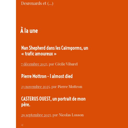
Desrenards et (…)
À la une
Nan Shepherd dans les Cairngorms, un
« trafic amoureux »
7 décembre 2025
, par
Cécile Vibarel
Pierre Mottron - I almost died
23 novembre 2025
, par
Pierre Mottron
CASTERUS OUEST, un portrait de mon
père.
29 septembre 2025
, par
Nicolas Losson
<