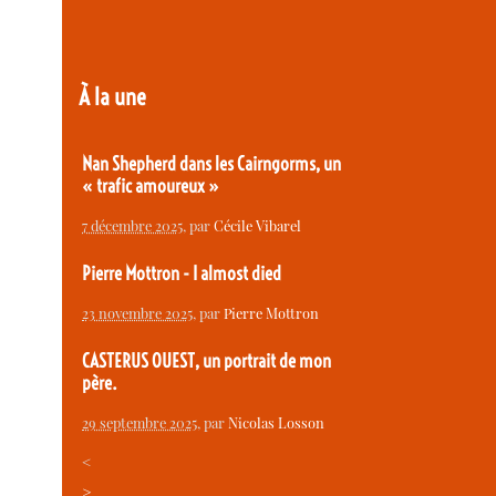
À la une
Nan Shepherd dans les Cairngorms, un
« trafic amoureux »
7 décembre 2025
, par
Cécile Vibarel
Pierre Mottron - I almost died
23 novembre 2025
, par
Pierre Mottron
CASTERUS OUEST, un portrait de mon
père.
29 septembre 2025
, par
Nicolas Losson
<
>