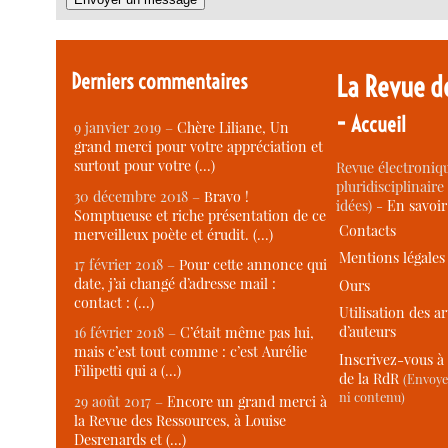
Derniers commentaires
La Revue d
-
Accueil
9 janvier 2019 –
Chère Liliane, Un
grand merci pour votre appréciation et
surtout pour votre (…)
Revue électroniqu
pluridisciplinaire 
30 décembre 2018 –
Bravo !
idées) -
En savoi
Somptueuse et riche présentation de ce
Contacts
merveilleux poète et érudit. (…)
Mentions légales
17 février 2018 –
Pour cette annonce qui
date, j’ai changé d’adresse mail :
Ours
contact : (…)
Utilisation des ar
d’auteurs
16 février 2018 –
C’était même pas lui,
mais c’est tout comme : c’est Aurélie
Inscrivez-vous à 
Filipetti qui a (…)
de la RdR
(Envoye
ni contenu)
29 août 2017 –
Encore un grand merci à
la Revue des Ressources, à Louise
Desrenards et (…)