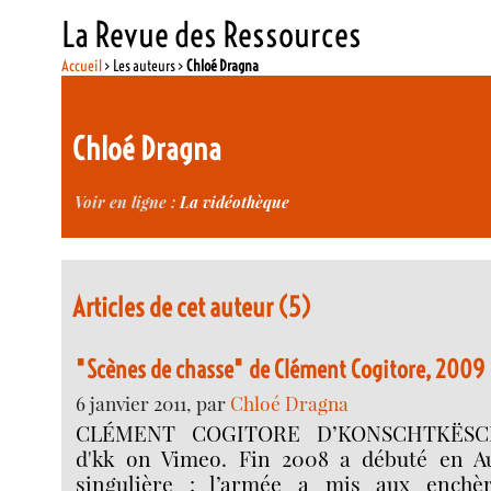
La Revue des Ressources
Accueil
> Les auteurs >
Chloé Dragna
Chloé Dragna
Voir en ligne :
La vidéothèque
Articles de cet auteur (5)
"Scènes de chasse" de Clément Cogitore, 2009
6 janvier 2011, par
Chloé Dragna
CLÉMENT COGITORE D’KONSCHTKËSCH
d'kk on Vimeo. Fin 2008 a débuté en Au
singulière : l’armée a mis aux enchè