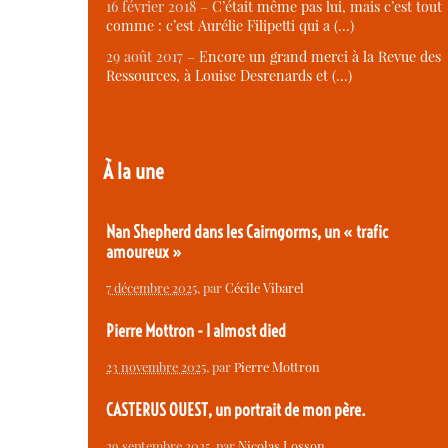
16 février 2018 –
C’était même pas lui, mais c’est tout
comme : c’est Aurélie Filipetti qui a (…)
29 août 2017 –
Encore un grand merci à la Revue des
Ressources, à Louise Desrenards et (…)
À la une
Nan Shepherd dans les Cairngorms, un « trafic
amoureux »
7 décembre 2025
, par
Cécile Vibarel
Pierre Mottron - I almost died
23 novembre 2025
, par
Pierre Mottron
CASTERUS OUEST, un portrait de mon père.
29 septembre 2025
, par
Nicolas Losson