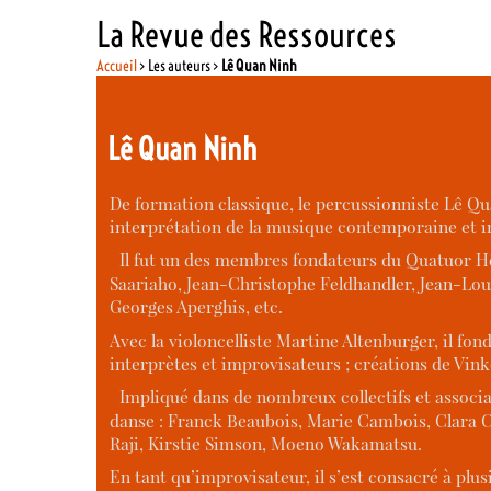
La Revue des Ressources
Accueil
> Les auteurs >
Lê Quan Ninh
Lê Quan Ninh
De formation classique, le percussionniste Lê Qu
interprétation de la musique contemporaine et i
Il fut un des membres fondateurs du Quatuor Hêli
Saariaho, Jean-Christophe Feldhandler, Jean-Loui
Georges Aperghis, etc.
Avec la violoncelliste Martine Altenburger, il f
interprètes et improvisateurs ; créations de Vink
Impliqué dans de nombreux collectifs et associati
danse : Franck Beaubois, Marie Cambois, Clara C
Raji, Kirstie Simson, Moeno Wakamatsu.
En tant qu’improvisateur, il s’est consacré à pl