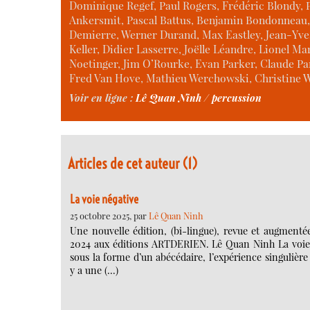
Dominique Regef, Paul Rogers, Frédéric Blondy, 
Ankersmit, Pascal Battus, Benjamin Bondonneau, 
Demierre, Werner Durand, Max Eastley, Jean-Yves
Keller, Didier Lasserre, Joëlle Léandre, Lionel
Noetinger, Jim O’Rourke, Evan Parker, Claude Parl
Fred Van Hove, Mathieu Werchowski, Christine W
Voir en ligne :
Lê Quan Ninh / percussion
Articles de cet auteur (1)
La voie négative
25 octobre 2025, par
Lê Quan Ninh
Une nouvelle édition, (bi-lingue), revue et augment
2024 aux éditions ARTDERIEN. Lê Quan Ninh La voie n
sous la forme d’un abécédaire, l’expérience singulière
y a une (…)