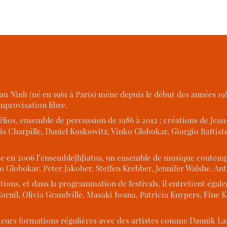
an Ninh (né en 1961 à Paris) mène depuis le début des années 19
mprovisation libre.
os, ensemble de percussion de 1986 à 2012 ; créations de Jean-
s Charpille, Daniel Koskowitz, Vinko Globokar, Giorgio Battist
onde en 2006 l’ensemble]h[iatus, un ensemble de musique contem
o Globokar, Peter Jakober, Steffen Krebber, Jennifer Walshe, Ant
ons, et dans la programmation de festivals, il entretient égale
ornil, Olivia Grandville, Masaki Iwana, Patricia Kuypers, Fin
usieurs formations régulières avec des artistes comme Daunik L