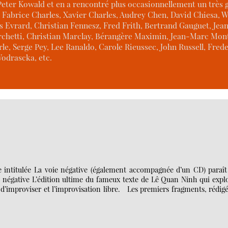
Peter Kowald et en a rencontré plus occasionnellement un très
Fabrice Charles, Xavier Charles, Audrey Chen, David Chiesa, W
 Evrard, Christian Fennesz, Fred Frith, Bertrand Gauguet, Jean
 Marchetti, Christian Marclay, Bérangère Maximin, Jean-Marc M
e, Serge Pey, Lee Ranaldo, Carole Rieussec, John Russell, Frede
odrascka, etc.
ée intitulée La voie négative (également accompagnée d’un CD) paraît
égative L’édition ultime du fameux texte de Lê Quan Ninh qui explo
 d’improviser et l’improvisation libre. Les premiers fragments, rédigé