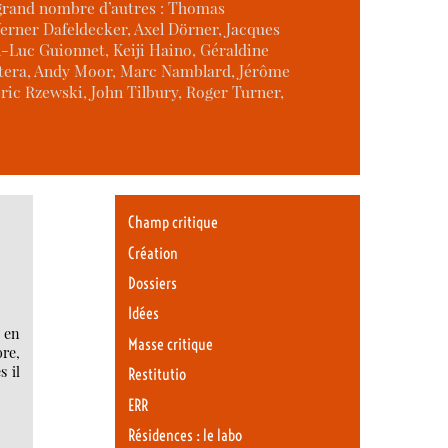
 grand nombre d’autres : Thomas
erner Dafeldecker, Axel Dörner, Jacques
-Luc Guionnet, Keiji Haino, Géraldine
ontera, Andy Moor, Marc Namblard, Jérôme
ric Rzewski, John Tilbury, Roger Turner,
Champ critique
Création
Dossiers
Idées
 en
Masse critique
re,
s il
Restitutio
ERR
Résidences : le labo