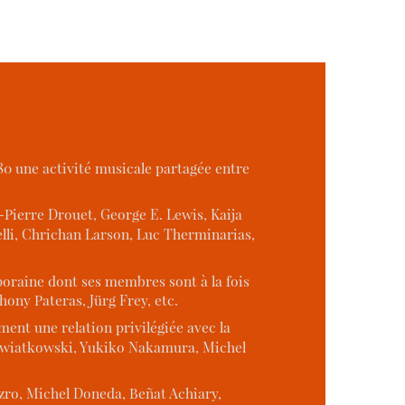
80 une activité musicale partagée entre
Pierre Drouet, George E. Lewis, Kaija
elli, Chrichan Larson, Luc Therminarias,
poraine dont ses membres sont à la fois
hony Pateras, Jürg Frey, etc.
ment une relation privilégiée avec la
e Kwiatkowski, Yukiko Nakamura, Michel
azro, Michel Doneda, Beñat Achiary,