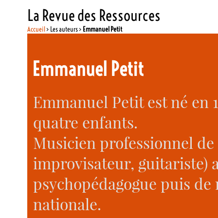
La Revue des Ressources
Accueil
> Les auteurs >
Emmanuel Petit
Emmanuel Petit
Emmanuel Petit est né en 19
quatre enfants.
Musicien professionnel de 
improvisateur, guitariste) 
psychopédagogue puis de r
nationale.