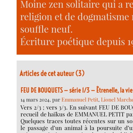
Moine zen solitaire qui a 
religion et de dogmatisme 
souffle neuf.
Écriture poétique depuis 1
Articles de cet auteur (3)
FEU DE BOUQUETS — série 1/3 — Êtrenelle, la vie
14 mars 2024, par
Emmanuel Petit
,
Lionel Marche
Vers 2/3 ; vers 3/3. En suivant FEU DE BO
recueil de haïkus de EMMANUEL PETIT par
Quelques traces toutes récentes sur un sol
le passage d’un animal à la poursuite d’u