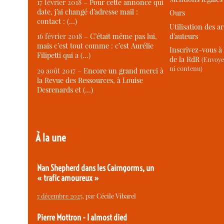
17 février 2018 –
Pour cette annonce qui
date, j’ai changé d’adresse mail :
Ours
contact : (…)
Utilisation des ar
d’auteurs
16 février 2018 –
C’était même pas lui,
mais c’est tout comme : c’est Aurélie
Inscrivez-vous à 
Filipetti qui a (…)
de la RdR
(Envoye
ni contenu)
29 août 2017 –
Encore un grand merci à
la Revue des Ressources, à Louise
Desrenards et (…)
À la une
Nan Shepherd dans les Cairngorms, un
« trafic amoureux »
7 décembre 2025
, par
Cécile Vibarel
Pierre Mottron - I almost died