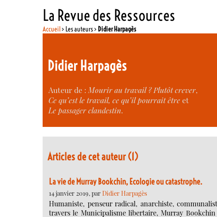
La Revue des Ressources
Accueil
> Les auteurs >
Didier Harpagès
Didier Harpagès
Auteur de :
Mourir au travail ? Plutôt crever
,
Ce qu’est le travail, ce qu’il pourrait être
et
Le passager clandestin
.
Articles de cet auteur (1)
La vie de Murray Bookchin, Ecologie ou catastrophe.
14 janvier 2019, par
Didier Harpagès
Humaniste, penseur radical, anarchiste, communalist
travers le Municipalisme libertaire, Murray Bookchi