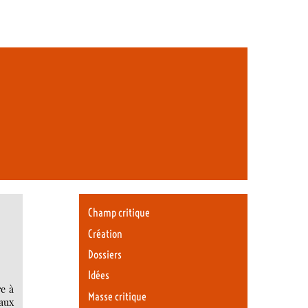
Champ critique
Création
Dossiers
Idées
e à
Masse critique
aux