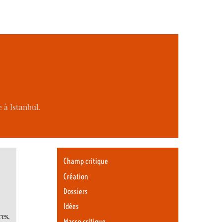
 à Istanbul.
Champ critique
Création
Dossiers
Idées
res,
Masse critique