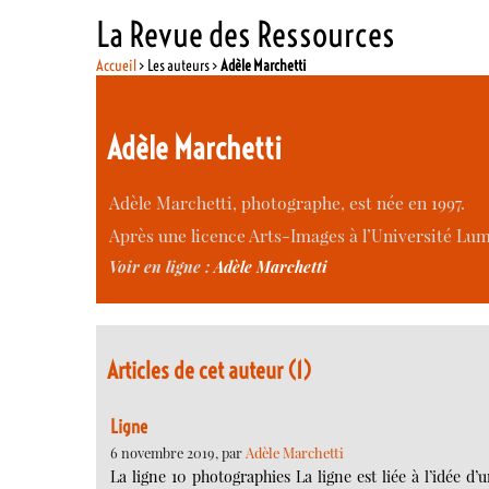
La Revue des Ressources
Accueil
> Les auteurs >
Adèle Marchetti
Adèle Marchetti
Adèle Marchetti, photographe, est née en 1997.
Après une licence Arts-Images à l’Université Lumiè
Voir en ligne :
Adèle Marchetti
Articles de cet auteur (1)
Ligne
6 novembre 2019, par
Adèle Marchetti
La ligne 10 photographies La ligne est liée à l’idée d’u