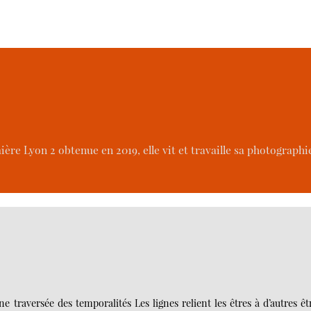
re Lyon 2 obtenue en 2019, elle vit et travaille sa photographie
ne traversée des temporalités Les lignes relient les êtres à d’autres êt