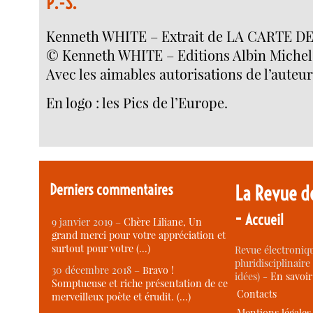
P.-S.
Kenneth WHITE – Extrait de LA CARTE D
© Kenneth WHITE – Editions Albin Michel
Avec les aimables autorisations de l’auteur
En logo : les Pics de l’Europe.
Derniers commentaires
La Revue d
-
Accueil
9 janvier 2019 –
Chère Liliane, Un
grand merci pour votre appréciation et
surtout pour votre (…)
Revue électroniqu
pluridisciplinaire 
30 décembre 2018 –
Bravo !
idées) -
En savoi
Somptueuse et riche présentation de ce
Contacts
merveilleux poète et érudit. (…)
Mentions légales