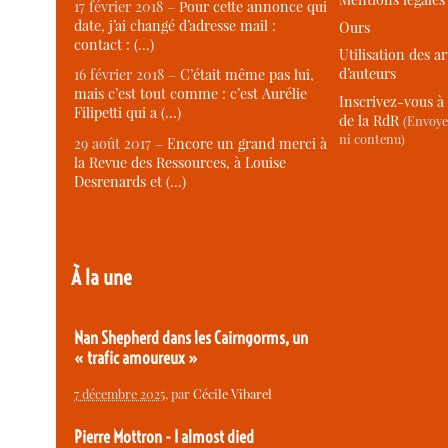
17 février 2018 –
Pour cette annonce qui
date, j’ai changé d’adresse mail :
Ours
contact : (…)
Utilisation des ar
d’auteurs
16 février 2018 –
C’était même pas lui,
mais c’est tout comme : c’est Aurélie
Inscrivez-vous à 
Filipetti qui a (…)
de la RdR
(Envoye
ni contenu)
29 août 2017 –
Encore un grand merci à
la Revue des Ressources, à Louise
Desrenards et (…)
À la une
Nan Shepherd dans les Cairngorms, un
« trafic amoureux »
7 décembre 2025
, par
Cécile Vibarel
Pierre Mottron - I almost died