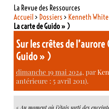
La Revue des Ressources
Accueil
>
Dossiers
>
Kenneth White
La carte de Guido » )
Sur les crêtes de l’aurore 
Guido » )
dimanche 19 mai 2024
, par
Ken
antérieure : 5 avril 2011).
«
Au moment où j’étais sorti des enceint