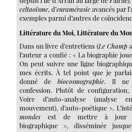
depuis l’île d’Arran au large de Fairlie
celtaoïsme
, d’
euramérasie
avancés par l
exemples parmi d’autres de coïnciden
Littérature du Moi, Littérature du Mo
Dans un livre d’entretiens (
Le Champ d
l’auteur a confié : « La biographie joue
On peut suivre une ligne biographiqu
mes écrits. À tel point que je parl
donné de
biocosmographie
. Il ne
confession. Plutôt de configuration,
Voire d’auto-analyse (analyse 
mouvement), d’auto-poétique ». L’inté
mondes
est de mettre à jour c
biographique », disséminée jusqu