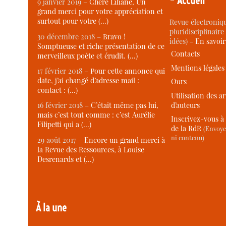
Accueil
9 janvier 2019 –
Chère Liliane, Un
grand merci pour votre appréciation et
surtout pour votre (…)
Revue électroniqu
pluridisciplinaire 
30 décembre 2018 –
Bravo !
idées) -
En savoi
Somptueuse et riche présentation de ce
Contacts
merveilleux poète et érudit. (…)
Mentions légales
17 février 2018 –
Pour cette annonce qui
date, j’ai changé d’adresse mail :
Ours
contact : (…)
Utilisation des ar
d’auteurs
16 février 2018 –
C’était même pas lui,
mais c’est tout comme : c’est Aurélie
Inscrivez-vous à 
Filipetti qui a (…)
de la RdR
(Envoye
ni contenu)
29 août 2017 –
Encore un grand merci à
la Revue des Ressources, à Louise
Desrenards et (…)
À la une