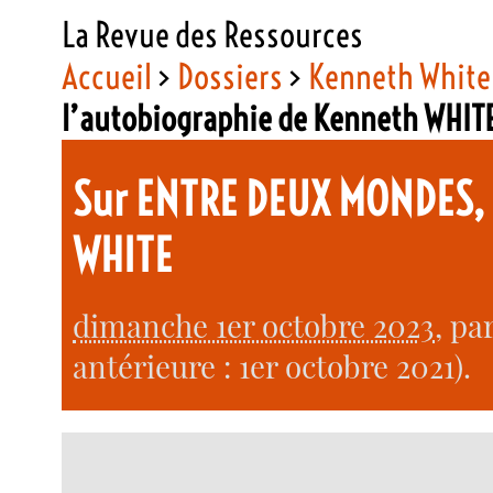
La Revue des Ressources
Accueil
>
Dossiers
>
Kenneth White
l’autobiographie de Kenneth WHIT
Sur ENTRE DEUX MONDES, 
WHITE
dimanche 1er octobre 2023
, pa
antérieure : 1er octobre 2021).