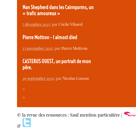
Nan Shepherd dans les Cairngorms, un
« trafic amoureux »
7 décembre 2025
, par
Cécile Vibarel
Pierre Mottron - I almost died
23 novembre 2025
, par
Pierre Mottron
CASTERUS OUEST, un portrait de mon
père.
29 septembre 2025
, par
Nicolas Losson
<
>
© la revue des ressources : Sauf mention particulière |
&