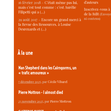
d’auteurs
16 février 2018 –
C’était même pas lui,
mais c’est tout comme : c’est Aurélie
Inscrivez-vous à 
Filipetti qui a (…)
de la RdR
(Envoye
ni contenu)
29 août 2017 –
Encore un grand merci à
la Revue des Ressources, à Louise
Desrenards et (…)
À la une
Nan Shepherd dans les Cairngorms, un
« trafic amoureux »
7 décembre 2025
, par
Cécile Vibarel
Pierre Mottron - I almost died
23 novembre 2025
, par
Pierre Mottron