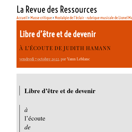
La Revue des Ressources
Accueil
>
Masse critique
>
Nostalgie de l’éclair - rubrique musicale de Lionel M
Libre d’être et de devenir
À L’ÉCOUTE DE JUDITH HAMANN
vendredi 7 octobre 2022
, par
Yann Leblanc
Libre d’être et de devenir
à
l’écoute
de