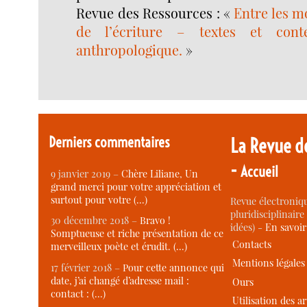
Revue des Ressources : «
Entre les mo
de l’écriture – textes et cont
anthropologique.
»
Derniers commentaires
La Revue d
-
Accueil
9 janvier 2019 –
Chère Liliane, Un
grand merci pour votre appréciation et
surtout pour votre (…)
Revue électroniqu
pluridisciplinaire 
30 décembre 2018 –
Bravo !
idées) -
En savoi
Somptueuse et riche présentation de ce
Contacts
merveilleux poète et érudit. (…)
Mentions légales
17 février 2018 –
Pour cette annonce qui
date, j’ai changé d’adresse mail :
Ours
contact : (…)
Utilisation des ar