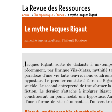
La Revue des Ressources
Accueil
>
Champ critique
>
Etudes
>
Le mythe Jacques Rigaut
Le mythe Jacques Rigaut
samedi 6 janvier 2018
, par
Thibault Boixière
J
acques Rigaut, sorte de dadaïste à mi-temps,
récemment, par Enrique Vila-Matas, mythifié tan
paradoxe d’une vie faite œuvre, nous voudrions 
hypostase. Le premier consiste à faire de Riga
suicide. Le second entreprend de transformer l
fiction. Le dernier s’attache à intégrer Rigaut
constituerait un point nodal, une hypostase. A
d’une « forme-de-vie » étonnante et l’univers tro