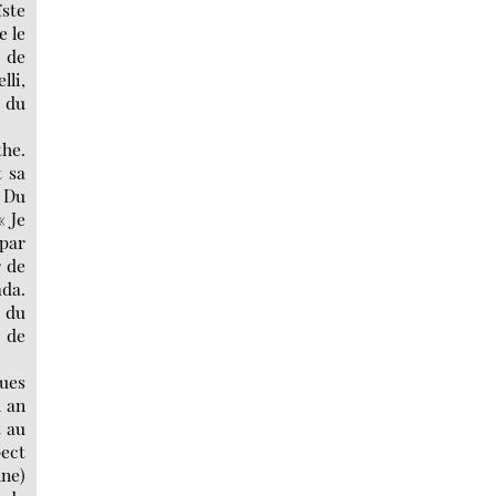
ïste
e le
e de
lli,
 du
the.
t sa
. Du
« Je
 par
r de
ada.
n du
e de
ques
n an
t au
pect
nne)