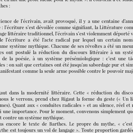
hes :
cience de l’écrivain, avait provoqué, il y a une centaine d’an
e : l’écriture s’est dévoilée comme signifiant, la Littérature c
gage littéraire traditionnel, l’écrivain s’est violemment déporté 
e l’écriture a été l’acte radical par lequel un certain nom
 comme système mythique. Chacune de ses révoltes a été un meu
es ont postulé la réduction du discours littéraire à un sys
 de la poésie, à un système présémiologique : c’est une tâ
s : on sait que certaines ont été jusqu’au sabordage pur et si
 manifestant comme la seule arme possible contre le pouvoir ma
gaut dans la modernité littéraire. Cette « réduction du disc
nous le verrons, prend chez Rigaut la forme du geste (« Un l
smes). Quant aux « conduites radicales » et au silence, réel et
si une importance. Pour le moment, convenons simplement que
it contre un système mythique.
ns encore le texte de Barthes. Le propre du mythe, « c’est
the est toujours un vol de langage ». Toute proportion gardée