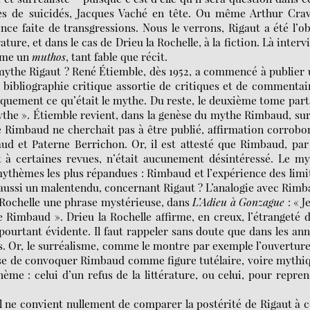
res de suicidés, Jacques Vaché en tête. Ou même Arthur Crav
ce faite de transgressions. Nous le verrons, Rigaut a été l’ob
ature, et dans le cas de Drieu la Rochelle, à la fiction. Là interv
mme un
muthos
, tant fable que récit.
ythe Rigaut ? René Étiemble, dès 1952, a commencé à publier
bibliographie critique assortie de critiques et de commentai
quement ce qu’était le mythe. Du reste, le deuxième tome par
ythe ». Étiemble revient, dans la genèse du mythe Rimbaud, su
e Rimbaud ne cherchait pas à être publié, affirmation corrobo
aud et Paterne Berrichon. Or, il est attesté que Rimbaud, par
et à certaines revues, n’était aucunement désintéressé. Le m
ythèmes les plus répandues : Rimbaud et l’expérience des limi
-il aussi un malentendu, concernant Rigaut ? L’analogie avec Rim
a Rochelle une phrase mystérieuse, dans
L’Adieu à Gonzague
: « J
 Rimbaud ». Drieu la Rochelle affirme, en creux, l’étrangeté 
pourtant évidente. Il faut rappeler sans doute que dans les an
es. Or, le surréalisme, comme le montre par exemple l’ouvertur
esse de convoquer Rimbaud comme figure tutélaire, voire mythi
e : celui d’un refus de la littérature, ou celui, pour repre
l ne convient nullement de comparer la postérité de Rigaut à c