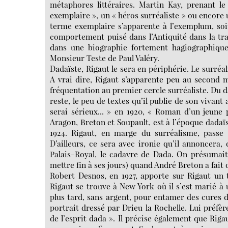
métaphores littéraires. Martin Kay, prenant le
exemplaire », un « héros surréaliste » ou encore 
terme exemplaire s’apparente à l’exemplum, soi
comportement puisé dans l’Antiquité dans la tra
dans une biographie fortement hagiographique,
Monsieur Teste de Paul Valéry.
Dadaïste, Rigaut le sera en périphérie. Le surréa
A vrai dire, Rigaut s’apparente peu au second m
fréquentation au premier cercle surréaliste. Du d
reste, le peu de textes qu’il publie de son vivant
serai sérieux... » en 1920, « Roman d’un jeune
Aragon, Breton et Soupault, est à l’époque dadaïst
1924. Rigaut, en marge du surréalisme, passe p
D’ailleurs, ce sera avec ironie qu’il annoncera,
Palais-Royal, le cadavre de Dada. On présumait
mettre fin à ses jours) quand André Breton a fait
Robert Desnos, en 1927, apporte sur Rigaut un 
Rigaut se trouve à New York où il s’est marié à 
plus tard, sans argent, pour entamer des cures 
portrait dressé par Drieu la Rochelle. Lui préfèr
de l’esprit dada ». Il précise également que Rig