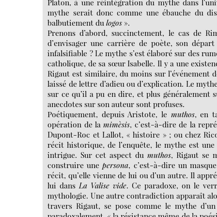
Platon, à une réintégration du mythe dans l’uni
mythe serait donc comme une ébauche du discou
balbutiement du
logos
».
Prenons d’abord, succinctement, le cas de Ri
d’envisager une carrière de poète, son départ
infalsifiable ? Le mythe s’est élaboré sur des rum
catholique, de sa sœur Isabelle. Il y a une existen
Rigaut est similaire, du moins sur l’événement de
laissé de lettre d’adieu ou d’explication. Le mythe
sur ce qu’il a pu en dire, et plus généralement
anecdotes sur son auteur sont profuses.
Poétiquement, depuis Aristote, le
muthos
, en t
opération de la
mimèsis
, c’est-à-dire de la repr
Dupont-Roc et Lallot, « histoire » ; ou chez Rico
récit historique, de l’enquête, le mythe est un
intrigue. Sur cet aspect du
muthos
, Rigaut se 
construire une
persona
, c’est-à-dire un masqu
récit, qu’elle vienne de lui ou d’un autre. Il ap
lui dans
La Valise vide
. Ce paradoxe, on le verr
mythologie. Une autre contradiction apparaît alor
travers Rigaut, se pose comme le mythe d’un r
paradoxalement, « la résistance même de la poésie