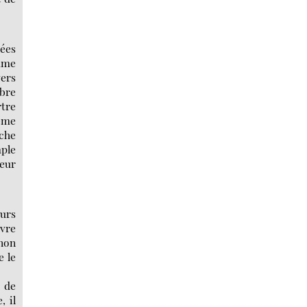
nées
omme
vers
bre
rtre
tème
che
mple
jeur
ours
ivre
 non
 le
 de
, il