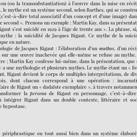
ion (ou la transsubstantiation) à l’œuvre dans la mise en réci
 le mythe est un système second, selon Barthes, qui se constru
c’est-à-dire total associatif d’un concept et d’une image) dan
le second ». Prenons un exemple : Martin Kay, dans sa présenta
gaut s’est suicidé en 1929 à l’âge de trente ans ». La phrase, s
mythe : la suicidité de Jacques Rigaut. Ce mythe de la suici
ique en nature.
logie de Jacques Rigaut : l’élaboration d’un
muthos
, d’un réci
ou sur une œuvre inachevée qui elle-même se refuse au mythe
vre ; Martin Kay confesse lui-même, dans la présentation, que
y a une mythologie et plusieurs mythes. Le mythe étant un « f
t, Rigaut devient le corps de multiples interprétations, de di
ois, dont chacun correspond à une opération : incarnati
faire de Rigaut un « dadaïste exemplaire », à travers notammen
ransformer la
persona
de Rigaut en personnage, c’est-à-dire
 à intégrer Rigaut dans un double contexte, littéraire et so
ne hypostase.
périphrastique ou tout aussi bien dans un système élaboré