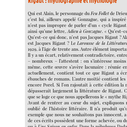
Rigaut : mythographie et mythologie
Qui est Alain, le personnage du
Feu Follet
de Drieu
c’est lui, ailleurs appelé Gonzague, qui a inspi
n’est pas impropre de parler d’un « cycle Rigau
ainsi qu’une lettre,
Adieu à Gonzague
. « Qu’est-c
Qu’est-ce qui donc, n’est pas Jacques Rigaut ? Al
est Jacques Rigaut ? Le
Larousse de la Littératur
1929, à l’âge de trente ans. Autre élément important
Il y a un écart, relativement contradictoire, ent
– nombreux – l’attestent : on s’intéresse moins
même, cette œuvre s’avère lacunaire : réunie en
actuellement, contient tout ce que Rigaut a écr
ébauches de romans. L’autre moitié contient les
encore Porel. Si l’on rajoutait à cette édition la
dépasserait largement la littérature de Rigaut. C
que se loge ce que nous appellerons le « mythe Ri
Avant de rentrer au cœur du sujet, expliquons 
oublié de l’histoire littéraire. Il n’a produit 
exemple que nous ne souhaitons pas innocent, a 
de ces écrits possèdent une forme achevée, ou 
ou à
Une Saison en enfer
. Dans la nébuleuse Dada 