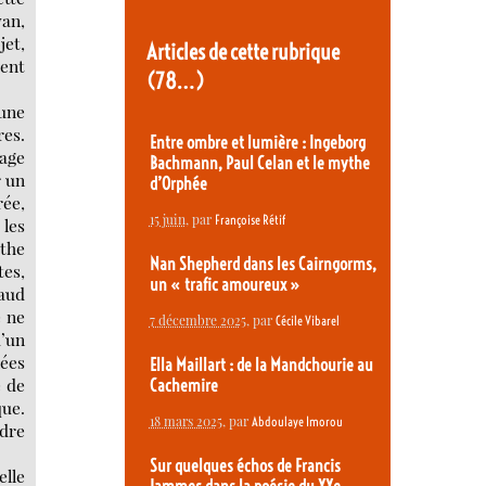
an,
jet,
Articles de cette rubrique
ient
(78…)
 une
res.
Entre ombre et lumière : Ingeborg
tage
Bachmann, Paul Celan et le mythe
r un
d’Orphée
rée,
15 juin
, par
Françoise Rétif
 les
ythe
Nan Shepherd dans les Cairngorms,
tes,
un « trafic amoureux »
baud
e ne
7 décembre 2025
, par
Cécile Vibarel
d’un
nées
Ella Maillart : de la Mandchourie au
e de
Cachemire
que.
18 mars 2025
, par
Abdoulaye Imorou
ndre
Sur quelques échos de Francis
elle