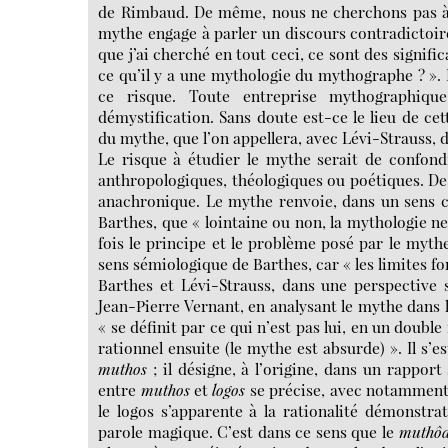
de Rimbaud. De même, nous ne cherchons pas à r
mythe engage à parler un discours contradictoir
que j’ai cherché en tout ceci, ce sont des signifi
ce qu’il y a une mythologie du mythographe ? ».
ce risque. Toute entreprise mythographique 
démystification. Sans doute est-ce le lieu de ce
du mythe, que l’on appellera, avec Lévi-Strauss,
Le risque à étudier le mythe serait de confondr
anthropologiques, théologiques ou poétiques. D
anachronique. Le mythe renvoie, dans un sens c
Barthes, que « lointaine ou non, la mythologie ne 
fois le principe et le problème posé par le mythe
sens sémiologique de Barthes, car « les limites 
Barthes et Lévi-Strauss, dans une perspective
Jean-Pierre Vernant, en analysant le mythe dans
« se définit par ce qui n’est pas lui, en un double
rationnel ensuite (le mythe est absurde) ». Il s’
muthos
; il désigne, à l’origine, dans un rappo
entre
muthos
et
logos
se précise, avec notamment l
le logos s’apparente à la rationalité démonstra
parole magique. C’est dans ce sens que le
muthôd