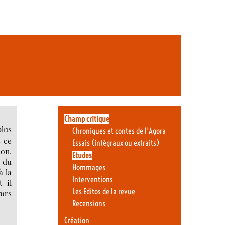
Champ critique
lus
Chroniques et contes de l’Agora
s ce
Essais (intégraux ou extraits)
ion,
Etudes
e du
Hommages
à la
Interventions
t il
Les Editos de la revue
ours
Recensions
Création