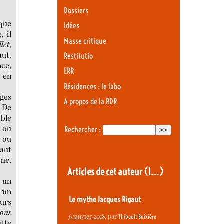
Dossiers
sque
Idées
, il
Masse critique
let
,
aut.
Restitutio
nce,
ERR
t en
Résidences : le labo
ages
A propos de la RDR
. De
ible
s ou
Rechercher :
e ou
gaut
mme,
Articles de cet auteur
(1…)
r un
r un
Le mythe Jacques Rigaut
eurs
ions
6 janvier 2018
, par
Thibault Boixière
ette