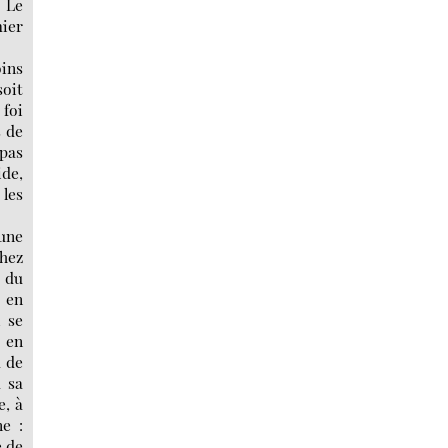
« Le
ier
ins
oit
 foi
s de
 pas
ide,
 les
 une
chez
e du
e en
, se
 en
a de
a sa
e, à
e :
e de