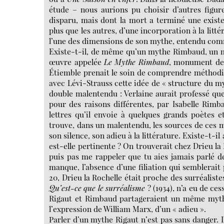
étude – nous aurions pu choisir d’autres figu
disparu, mais dont la mort a terminé une existen
plus que les autres, d’une incorporation à la littér
l’une des dimensions de son mythe, entendu co
Existe-t-il, de même qu’un mythe Rimbaud, un m
œuvre appelée
Le Mythe Rimbaud
, monument de 
Étiemble prenait le soin de comprendre méthodi
avec Lévi-Strauss cette idée de « structure du m
double malentendu : Verlaine aurait professé qu
pour des raisons différentes, par Isabelle Rimb
lettres qu’il envoie à quelques grands poètes 
trouve, dans un malentendu, les sources de ces m
son silence, son adieu à la littérature. Existe-t
est-elle pertinente ? On trouverait chez Drieu l
puis pas me rappeler que tu aies jamais parlé de
manque, l’absence d’une filiation qui semblerait 
20, Drieu la Rochelle était proche des surréalist
Qu’est-ce que le surréalisme
? (1934), n’a eu de c
Rigaut et Rimbaud partageraient un même mythèm
l’expression de William Marx, d’un « adieu ».
Parler d’un mythe Rigaut n’est pas sans danger. I