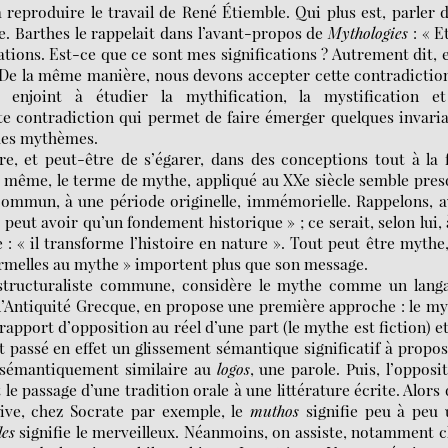
eproduire le travail de René Étiemble. Qui plus est, parler 
e. Barthes le rappelait dans l’avant-propos de
Mythologies
: « E
cations. Est-ce que ce sont mes significations ? Autrement dit, 
 De la même manière, nous devons accepter cette contradictio
enjoint à étudier la mythification, la mystification et
tte contradiction qui permet de faire émerger quelques invari
 des mythèmes.
e, et peut-être de s’égarer, dans des conceptions tout à la 
e même, le terme de mythe, appliqué au XXe siècle semble pre
ommun, à une période originelle, immémorielle. Rappelons, 
peut avoir qu’un fondement historique » ; ce serait, selon lui, 
 : « il transforme l’histoire en nature ». Tout peut être mythe
formelles au mythe » importent plus que son message.
 structuraliste commune, considère le mythe comme un langa
 l’Antiquité Grecque, en propose une première approche : le m
 rapport d’opposition au réel d’une part (le mythe est fiction) e
est passé en effet un glissement sémantique significatif à propo
rt sémantiquement similaire au
logos
, une parole. Puis, l’opposi
e passage d’une tradition orale à une littérature écrite. Alors
tive, chez Socrate par exemple, le
muthos
signifie peu à peu 
es
signifie le merveilleux. Néanmoins, on assiste, notamment 