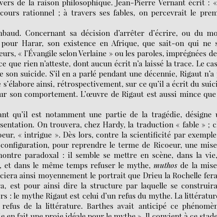
vers de la raison philosophique. Jean-Pierre Vernant écrit : 
rs rationnel ; à travers ses fables, on percevrait le prem
mbaud. Concernant sa décision d’arrêter d’écrire, ou du mo
 pour Harar, son existence en Afrique, que sait-on qui ne s
eurs, « l’Évangile selon Verlaine » ou les paroles, imprégnées de
ce que rien n’atteste, dont aucun écrit n’a laissé la trace. Le ca
 son suicide. S’il en a parlé pendant une décennie, Rigaut n’a
 s’élabore ainsi, rétrospectivement, sur ce qu’il a écrit du suic
 sur son comportement. L’œuvre de Rigaut est aussi mince que
ant qu’il est notamment une partie de la tragédie, désigne
ésentation. On trouvera, chez Hardy, la traduction « fable » ; 
eur, « intrigue ». Dès lors, contre la scientificité par exempl
e configuration, pour reprendre le terme de Ricoeur, une mis
montre paradoxal : il semble se mettre en scène, dans la vie
e, et dans le même temps refuser le mythe,
muthos
de la mise
préciera ainsi moyennement le portrait que Drieu la Rochelle fer
a, est pour ainsi dire la structure par laquelle se construir
s : le mythe Rigaut est celui d’un refus du mythe. La littératur
efus de la littérature. Barthes avait anticipé ce phénomèn
 en fait une proie idéale pour le mythe ». Il convient à ce stad