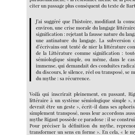
citer un passage plus conséquent du texte de Bart
J’ai suggéré que l’histoire, modifiant la cons
environ, une crise morale du langage littérair
signification : rejetant la fausse nature du lan
une antinature du langage. La subversion d
d’écrivains ont tenté de nier la littérature
de la Littérature comme signification : tout
sémiologique simple, ou même, dans le cas
immense, qui demandait des conduites radicale
du discours, le silence, réel ou transposé, se
du mythe : sa récurrence.
Voilà qui inscrirait pleinement, en passant, Ri
littéraire à un système sémiologique simple », 
devrait être un geste », écrit-il dans ses aphori
simplement transposé, nous leur accordons aus
mythe Rigaut possède ce paradoxe : il se constru
Pour préciser la définition du mythe, repreno
transformer un sens en forme ». En cela, « le my