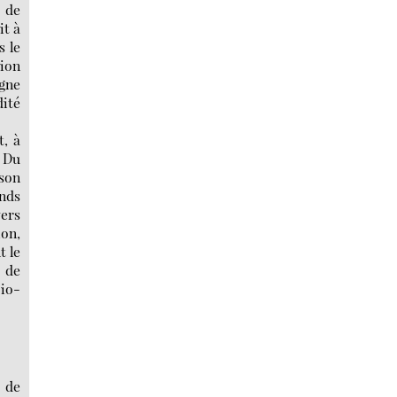
t de
it à
s le
tion
igne
dité
t, à
. Du
 son
onds
vers
on,
t le
 de
cio-
 de