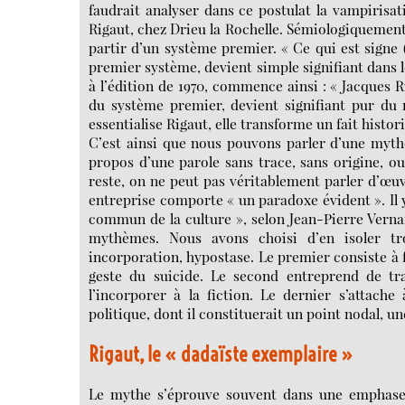
faudrait analyser dans ce postulat la vampirisat
Rigaut, chez Drieu la Rochelle. Sémiologiquement,
partir d’un système premier. « Ce qui est signe (
premier système, devient simple signifiant dans 
à l’édition de 1970, commence ainsi : « Jacques Ri
du système premier, devient signifiant pur du 
essentialise Rigaut, elle transforme un fait histor
C’est ainsi que nous pouvons parler d’une mytho
propos d’une parole sans trace, sans origine, 
reste, on ne peut pas véritablement parler d’œu
entreprise comporte « un paradoxe évident ». Il 
commun de la culture », selon Jean-Pierre Vernan
mythèmes. Nous avons choisi d’en isoler tr
incorporation, hypostase. Le premier consiste à 
geste du suicide. Le second entreprend de t
l’incorporer à la fiction. Le dernier s’attache
politique, dont il constituerait un point nodal, u
Rigaut, le « dadaïste exemplaire »
Le mythe s’éprouve souvent dans une emphase 