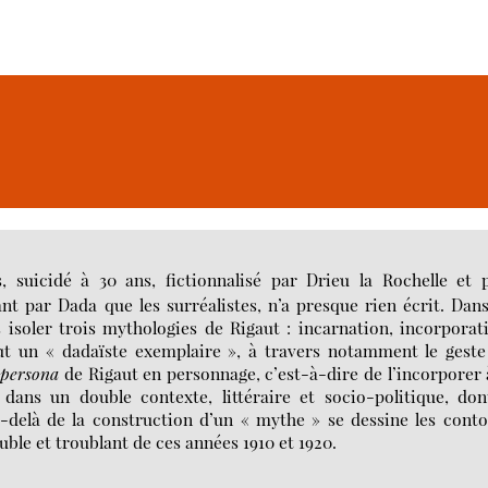
 suicidé à 30 ans, fictionnalisé par Drieu la Rochelle et p
t par Dada que les surréalistes, n’a presque rien écrit. Dan
isoler trois mythologies de Rigaut : incarnation, incorporat
ut un « dadaïste exemplaire », à travers notamment le gest
a
persona
de Rigaut en personnage, c’est-à-dire de l’incorporer 
 dans un double contexte, littéraire et socio-politique, don
u-delà de la construction d’un « mythe » se dessine les cont
uble et troublant de ces années 1910 et 1920.