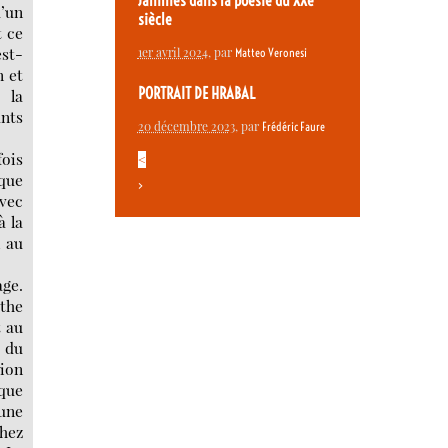
Jammes dans la poésie du XXe
d’un
siècle
t ce
est-
1er avril 2024
, par
Matteo Veronesi
n et
PORTRAIT DE HRABAL
 la
ants
20 décembre 2023
, par
Frédéric Faure
fois
<
sque
>
avec
à la
, au
ge.
ythe
t au
s du
tion
 que
une
chez