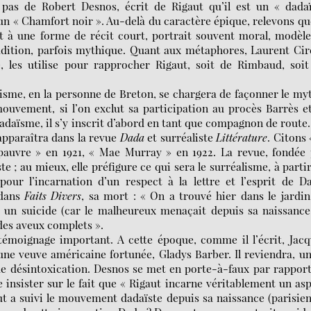
 pas de Robert Desnos, écrit de Rigaut qu’il est un « dada
un « Chamfort noir ». Au-delà du caractère épique, relevons qu
t à une forme de récit court, portrait souvent moral, modèl
dition, parfois mythique. Quant aux métaphores, Laurent Cire
 les utilise pour rapprocher Rigaut, soit de Rimbaud, soit
lisme, en la personne de Breton, se chargera de façonner le my
ouvement, si l’on exclut sa participation au procès Barrès e
adaïsme, il s’y inscrit d’abord en tant que compagnon de route
 apparaîtra dans la revue
Dada
et surréaliste
Littérature
. Citons 
 pauvre » en 1921, « Mae Murray » en 1922. La revue, fondée
e ; au mieux, elle préfigure ce qui sera le surréalisme, à parti
our l’incarnation d’un respect à la lettre et l’esprit de D
 dans
Faits Divers
, sa mort : « On a trouvé hier dans le jardi
 un suicide (car le malheureux menaçait depuis sa naissanc
 des aveux complets ».
témoignage important. A cette époque, comme il l’écrit, Jac
une veuve américaine fortunée, Gladys Barber. Il reviendra, u
de désintoxication. Desnos se met en porte-à-faux par rappor
e insister sur le fait que « Rigaut incarne véritablement un as
aut a suivi le mouvement dadaïste depuis sa naissance (parisie