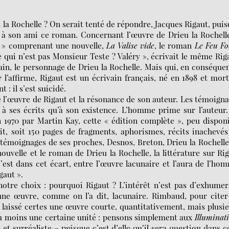
 la Rochelle ? On serait tenté de répondre, Jacques Rigaut, pui
ré à son ami ce roman. Concernant l’œuvre de Drieu la Rochelle
t » comprenant une nouvelle,
La Valise vide
, le roman
Le Feu Fol
e qui n’est pas Monsieur Teste ? Valéry », écrivait le même Rig
ain, le personnage de Drieu la Rochelle. Mais qui, en conséque
e
l’affirme, Rigaut est un écrivain français, né en 1898 et mor
 : il s’est suicidé.
re l’œuvre de Rigaut et la résonance de son auteur. Les témoign
 à ses écrits qu’à son existence. L’homme prime sur l’auteur
 1970 par Martin Kay, cette « édition complète », peu dispon
it, soit 150 pages de fragments, aphorismes, récits inachevé
 témoignages de ses proches, Desnos, Breton, Drieu la Rochell
 nouvelle et le roman de Drieu la Rochelle, la littérature sur Ri
’est dans cet écart, entre l’œuvre lacunaire et l’aura de l’ho
gaut ».
notre choix : pourquoi Rigaut ? L’intérêt n’est pas d’exhume
qu’une œuvre, comme on l’a dit, lacunaire. Rimbaud, pour cite
laissé certes une œuvre courte, quantitativement, mais plusi
du moins une certaine unité : pensons simplement aux
Illuminat
et surréaliste – puisque c’est d’elle qu’il sera question dans c