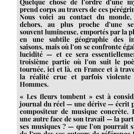
Quelque chose de l’ordre d’une m
prend corps au travers de ces pérégri
Nous voici au contact du monde,
dehors, au plus proche d’une sen
souvent lumineuse, emportés par la pl
en une subtile géographie des in
saisons, mais où l’on se confronte ég
lucidité — et ce sera essentielleme
troisième partie où l’on suit le po
tournée, ici et là, en France et à tra
la réalité crue et parfois violen
Hommes.
« Les fleurs tombent » est à cons
journal du réel — une dérive — écrit 
compositeur de musique concrète. Il
une autre face de son travail — la par
ses musiques ? — que l’on pourrait s
de l’un des ses auteurs de référence