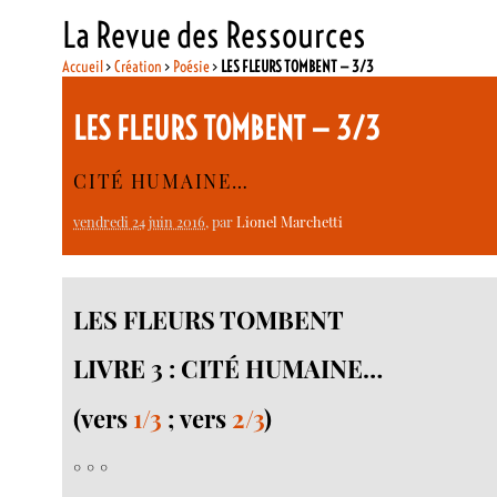
La Revue des Ressources
Accueil
>
Création
>
Poésie
>
LES FLEURS TOMBENT — 3/3
LES FLEURS TOMBENT — 3/3
CITÉ HUMAINE…
vendredi 24 juin 2016
, par
Lionel Marchetti
LES FLEURS TOMBENT
LIVRE 3 : CITÉ HUMAINE…
(vers
1/3
; vers
2/3
)
° ° °