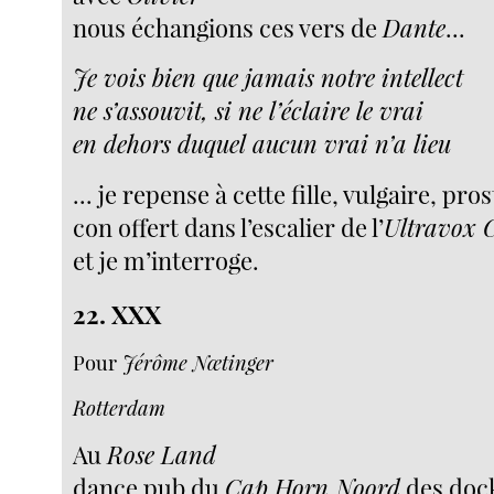
nous échangions ces vers de
Dante
...
Je vois bien que jamais notre intellect
ne s’assouvit, si ne l’éclaire le vrai
en dehors duquel aucun vrai n’a lieu
... je repense à cette fille, vulgaire, pro
con offert dans l’escalier de l’
Ultravox 
et je m’interroge.
22. XXX
Pour
Jérôme Nœtinger
Rotterdam
Au
Rose Land
dance pub du
Cap Horn Noord
des doc