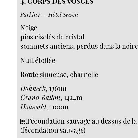
4. CORPS DES VOSGES
Parking — Hôtel Sewen
Neige
pins ciselés de cristal
sommets anciens, perdus dans la noir
Nuit étoilée
Route sinueuse, charnelle
Hohneck
, 1361m
Grand Ballon
, 1424m
Hohwald
, 1100m
￼Fécondation sauvage au dessus de la
(fécondation sauvage)