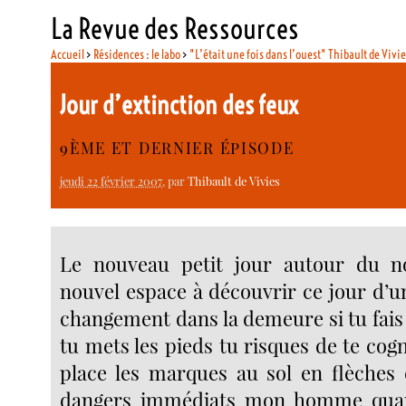
La Revue des Ressources
Accueil
>
Résidences : le labo
>
"L’était une fois dans l’ouest" Thibault de Vivi
Jour d’extinction des feux
9ÈME ET DERNIER ÉPISODE
jeudi 22 février 2007
, par
Thibault de Vivies
Le nouveau petit jour autour du n
nouvel espace à découvrir ce jour d’
changement dans la demeure si tu fais
tu mets les pieds tu risques de te cogne
place les marques au sol en flèches d
dangers immédiats mon homme quan