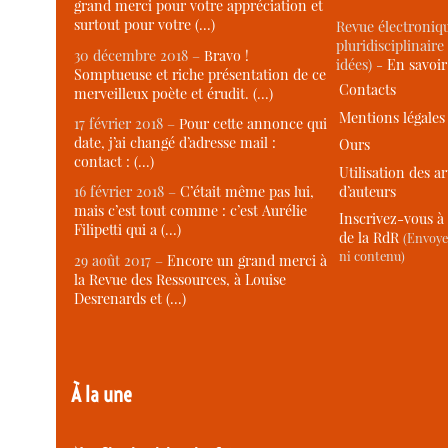
grand merci pour votre appréciation et
surtout pour votre (…)
Revue électroniqu
pluridisciplinaire 
30 décembre 2018 –
Bravo !
idées) -
En savoi
Somptueuse et riche présentation de ce
Contacts
merveilleux poète et érudit. (…)
Mentions légales
17 février 2018 –
Pour cette annonce qui
date, j’ai changé d’adresse mail :
Ours
contact : (…)
Utilisation des ar
d’auteurs
16 février 2018 –
C’était même pas lui,
mais c’est tout comme : c’est Aurélie
Inscrivez-vous à 
Filipetti qui a (…)
de la RdR
(Envoye
ni contenu)
29 août 2017 –
Encore un grand merci à
la Revue des Ressources, à Louise
Desrenards et (…)
À la une