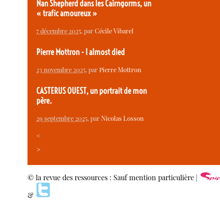
Nan Shepherd dans les Cairngorms, un
« trafic amoureux »
7 décembre 2025
, par
Cécile Vibarel
Pierre Mottron - I almost died
23 novembre 2025
, par
Pierre Mottron
CASTERUS OUEST, un portrait de mon
père.
29 septembre 2025
, par
Nicolas Losson
<
>
© la revue des ressources : Sauf mention particulière |
&