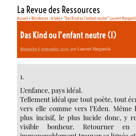
La Revue des Ressources
Accueil
>
Résidences : le labo
>
"Das Kind ou l’enfant neutre" Laurent Margant
Das Kind ou l’enfant neutre (1)
dimanche 6 septembre 2009
, par
Laurent Margantin
1.
L’enfance, pays idéal.
Tellement idéal que tout poète, tout écr
vers elle comme vers l’Eden. Même l
plus incisif, le plus lucide donc, y 
visible bonheur. Retourner en 
immanquablement trouver sa lignée et s