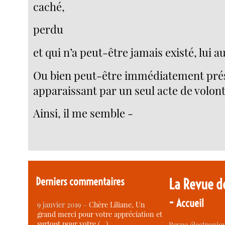
caché,
perdu
et qui n’a peut-être jamais existé, lui au
Ou bien peut-être immédiatement pré
apparaissant par un seul acte de volont
Ainsi, il me semble -
Derniers commentaires
La Revue d
-
Accueil
9 janvier 2019 –
Chère Liliane, Un
grand merci pour votre appréciation et
surtout pour votre (…)
Revue électroniqu