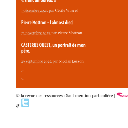
« trafic amoureux »
7 décembre 2025
, par
Cécile Vibarel
Pierre Mottron - I almost died
23 novembre 2025
, par
Pierre Mottron
CASTERUS OUEST, un portrait de mon
père.
29 septembre 2025
, par
Nicolas Losson
<
>
© la revue des ressources : Sauf mention particulière |
&