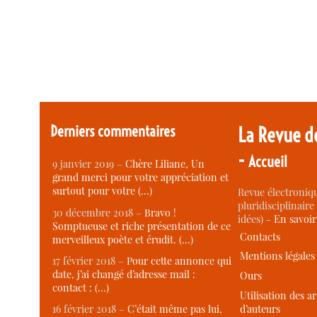
Derniers commentaires
La Revue d
-
Accueil
9 janvier 2019 –
Chère Liliane, Un
grand merci pour votre appréciation et
surtout pour votre (…)
Revue électroniqu
pluridisciplinaire 
30 décembre 2018 –
Bravo !
idées) -
En savoi
Somptueuse et riche présentation de ce
Contacts
merveilleux poète et érudit. (…)
Mentions légales
17 février 2018 –
Pour cette annonce qui
date, j’ai changé d’adresse mail :
Ours
contact : (…)
Utilisation des ar
d’auteurs
16 février 2018 –
C’était même pas lui,