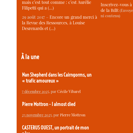
mais c’est tout comme : c’est Aurélie
Inscrivez-vous à 
Filipetti qui a (…)
de la RdR
(Envoye
ni contenu)
29 août 2017 –
Encore un grand merci à
la Revue des Ressources, à Louise
Desrenards et (…)
À la une
Nan Shepherd dans les Cairngorms, un
« trafic amoureux »
7 décembre 2025
, par
Cécile Vibarel
Pierre Mottron - I almost died
23 novembre 2025
, par
Pierre Mottron
CASTERUS OUEST, un portrait de mon