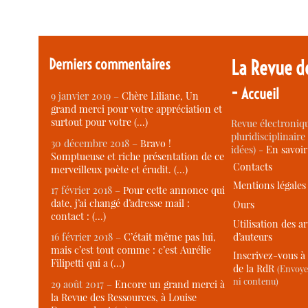
Derniers commentaires
La Revue d
-
Accueil
9 janvier 2019 –
Chère Liliane, Un
grand merci pour votre appréciation et
surtout pour votre (…)
Revue électroniqu
pluridisciplinaire 
30 décembre 2018 –
Bravo !
idées) -
En savoi
Somptueuse et riche présentation de ce
Contacts
merveilleux poète et érudit. (…)
Mentions légales
17 février 2018 –
Pour cette annonce qui
date, j’ai changé d’adresse mail :
Ours
contact : (…)
Utilisation des ar
d’auteurs
16 février 2018 –
C’était même pas lui,
mais c’est tout comme : c’est Aurélie
Inscrivez-vous à 
Filipetti qui a (…)
de la RdR
(Envoye
ni contenu)
29 août 2017 –
Encore un grand merci à
la Revue des Ressources, à Louise