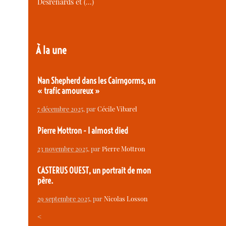
Desrenards et (…)
À la une
Nan Shepherd dans les Cairngorms, un
« trafic amoureux »
7 décembre 2025
, par
Cécile Vibarel
Pierre Mottron - I almost died
23 novembre 2025
, par
Pierre Mottron
CASTERUS OUEST, un portrait de mon
père.
29 septembre 2025
, par
Nicolas Losson
<