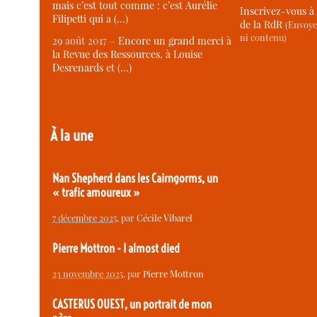
mais c’est tout comme : c’est Aurélie
Inscrivez-vous à 
Filipetti qui a (…)
de la RdR
(Envoye
ni contenu)
29 août 2017 –
Encore un grand merci à
la Revue des Ressources, à Louise
Desrenards et (…)
À la une
Nan Shepherd dans les Cairngorms, un
« trafic amoureux »
7 décembre 2025
, par
Cécile Vibarel
Pierre Mottron - I almost died
23 novembre 2025
, par
Pierre Mottron
CASTERUS OUEST, un portrait de mon