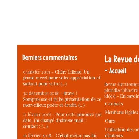
Derniers commentaires
La Revue d
-
Accueil
9 janvier 2019 –
Chère Liliane, Un
grand merci pour votre appréciation et
surtout pour votre (…)
Revue électroniqu
pluridisciplinaire 
30 décembre 2018 –
Bravo !
idées) -
En savoi
Somptueuse et riche présentation de ce
Contacts
merveilleux poète et érudit. (…)
Mentions légales
17 février 2018 –
Pour cette annonce qui
date, j’ai changé d’adresse mail :
Ours
contact : (…)
Utilisation des ar
d’auteurs
16 février 2018 –
C’était même pas lui,