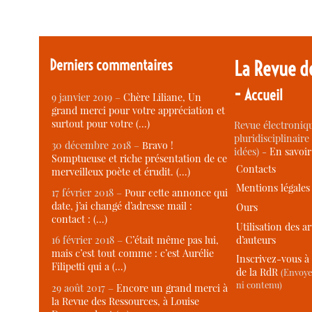
Derniers commentaires
La Revue d
-
Accueil
9 janvier 2019 –
Chère Liliane, Un
grand merci pour votre appréciation et
surtout pour votre (…)
Revue électroniqu
pluridisciplinaire 
30 décembre 2018 –
Bravo !
idées) -
En savoi
Somptueuse et riche présentation de ce
Contacts
merveilleux poète et érudit. (…)
Mentions légales
17 février 2018 –
Pour cette annonce qui
date, j’ai changé d’adresse mail :
Ours
contact : (…)
Utilisation des ar
d’auteurs
16 février 2018 –
C’était même pas lui,
mais c’est tout comme : c’est Aurélie
Inscrivez-vous à 
Filipetti qui a (…)
de la RdR
(Envoye
ni contenu)
29 août 2017 –
Encore un grand merci à
la Revue des Ressources, à Louise