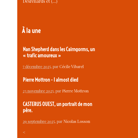
Desrenards et (…)
À la une
Nan Shepherd dans les Cairngorms, un
« trafic amoureux »
7 décembre 2025
, par
Cécile Vibarel
Pierre Mottron - I almost died
23 novembre 2025
, par
Pierre Mottron
CASTERUS OUEST, un portrait de mon
père.
29 septembre 2025
, par
Nicolas Losson
<