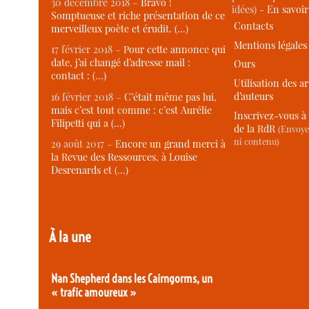
30 décembre 2018 –
Bravo !
idées) -
En savoi
Somptueuse et riche présentation de ce
Contacts
merveilleux poète et érudit. (…)
Mentions légales
17 février 2018 –
Pour cette annonce qui
date, j’ai changé d’adresse mail :
Ours
contact : (…)
Utilisation des ar
d’auteurs
16 février 2018 –
C’était même pas lui,
mais c’est tout comme : c’est Aurélie
Inscrivez-vous à 
Filipetti qui a (…)
de la RdR
(Envoye
ni contenu)
29 août 2017 –
Encore un grand merci à
la Revue des Ressources, à Louise
Desrenards et (…)
À la une
Nan Shepherd dans les Cairngorms, un
« trafic amoureux »