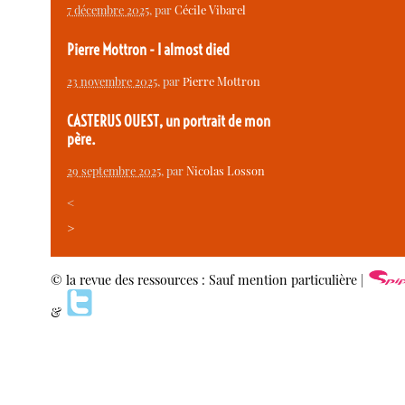
7 décembre 2025
, par
Cécile Vibarel
Pierre Mottron - I almost died
23 novembre 2025
, par
Pierre Mottron
CASTERUS OUEST, un portrait de mon
père.
29 septembre 2025
, par
Nicolas Losson
<
>
© la revue des ressources : Sauf mention particulière |
&