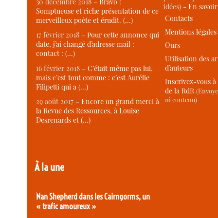
30 décembre 2018 –
Bravo !
idées) -
En savoi
Somptueuse et riche présentation de ce
Contacts
merveilleux poète et érudit. (…)
Mentions légales
17 février 2018 –
Pour cette annonce qui
date, j’ai changé d’adresse mail :
Ours
contact : (…)
Utilisation des ar
d’auteurs
16 février 2018 –
C’était même pas lui,
mais c’est tout comme : c’est Aurélie
Inscrivez-vous à 
Filipetti qui a (…)
de la RdR
(Envoye
ni contenu)
29 août 2017 –
Encore un grand merci à
la Revue des Ressources, à Louise
Desrenards et (…)
À la une
Nan Shepherd dans les Cairngorms, un
« trafic amoureux »