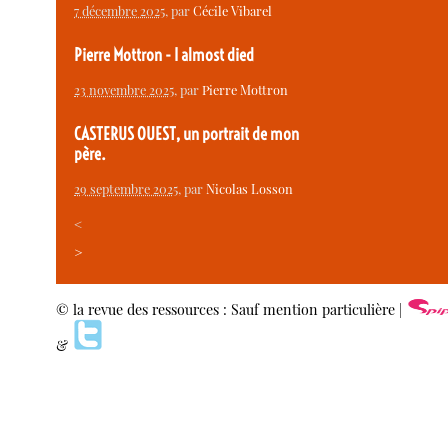
7 décembre 2025
, par
Cécile Vibarel
Pierre Mottron - I almost died
23 novembre 2025
, par
Pierre Mottron
CASTERUS OUEST, un portrait de mon
père.
29 septembre 2025
, par
Nicolas Losson
<
>
© la revue des ressources : Sauf mention particulière |
&