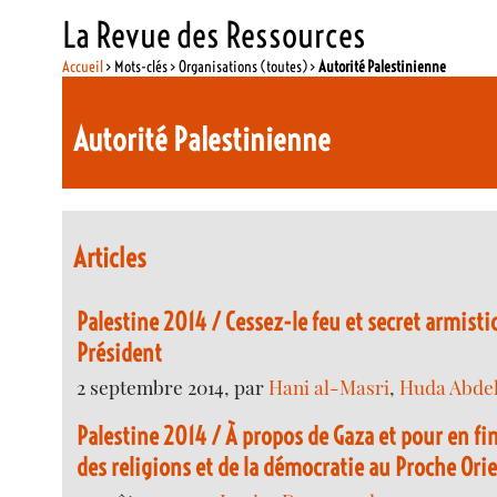
La Revue des Ressources
Accueil
> Mots-clés > Organisations (toutes) >
Autorité Palestinienne
Autorité Palestinienne
Articles
Palestine 2014 / Cessez-le feu et secret armistic
Président
2 septembre 2014, par
Hani al-Masri
,
Huda Abdel
Palestine 2014 / À propos de Gaza et pour en fin
des religions et de la démocratie au Proche Ori