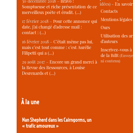
30 décembre 2018 –
Bravo !
idées) -
En savoi
Somptueuse et riche présentation de ce
Contacts
merveilleux poète et érudit. (…)
Mentions légales
17 février 2018 –
Pour cette annonce qui
date, j’ai changé d’adresse mail :
Ours
contact : (…)
Utilisation des ar
d’auteurs
16 février 2018 –
C’était même pas lui,
mais c’est tout comme : c’est Aurélie
Inscrivez-vous à 
Filipetti qui a (…)
de la RdR
(Envoye
ni contenu)
29 août 2017 –
Encore un grand merci à
la Revue des Ressources, à Louise
Desrenards et (…)
À la une
Nan Shepherd dans les Cairngorms, un
« trafic amoureux »