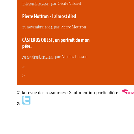
7 décembre 2025
, par
Cécile Vibarel
Pierre Mottron - I almost died
23 novembre 2025
, par
Pierre Mottron
CASTERUS OUEST, un portrait de mon
père.
29 septembre 2025
, par
Nicolas Losson
<
>
© la revue des ressources : Sauf mention particulière |
&