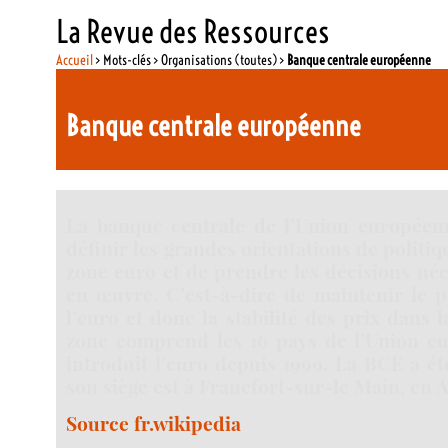
La Revue des Ressources
Accueil
> Mots-clés > Organisations (toutes) >
Banque centrale européenne
Banque centrale européenne
La banque centrale de l’Union européen
définir les grandes orientations de politi
zone euro et de prendre les décisions néc
en œuvre. C’est-à-dire de maintenir le p
l’euro et donc la stabilité des prix dans 
zone comprend les 16 pays de l’Union e
introduit l’euro depuis 1999. La BCE a ét
son siège est à Francfort-sur-le Main, en 
Source fr.wikipedia