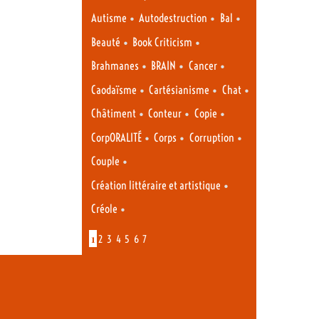
•
•
•
Autisme
Autodestruction
Bal
•
•
Beauté
Book Criticism
•
•
•
Brahmanes
BRAIN
Cancer
•
•
•
Caodaïsme
Cartésianisme
Chat
•
•
•
Châtiment
Conteur
Copie
•
•
•
CorpORALITÉ
Corps
Corruption
•
Couple
•
Création littéraire et artistique
•
Créole
1
2
3
4
5
6
7