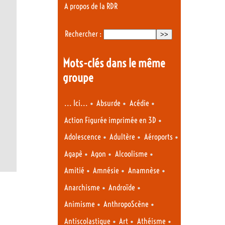
A propos de la RDR
Rechercher :
Mots-clés dans le même
groupe
•
•
•
... Ici...
Absurde
Acédie
•
Action Figurée imprimée en 3D
•
•
•
Adolescence
Adultère
Aéroports
•
•
•
Agapè
Agon
Alcoolisme
•
•
•
Amitié
Amnésie
Anamnèse
•
•
Anarchisme
Androïde
•
•
Animisme
AnthropoScène
•
•
•
Antiscolastique
Art
Athéisme