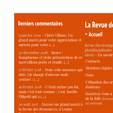
Derniers commentaires
La Revue d
-
Accueil
9 janvier 2019 –
Chère Liliane, Un
grand merci pour votre appréciation et
surtout pour votre (…)
Revue électroniqu
pluridisciplinaire 
30 décembre 2018 –
Bravo !
idées) -
En savoi
Somptueuse et riche présentation de ce
Contacts
merveilleux poète et érudit. (…)
Mentions légales
17 février 2018 –
Pour cette annonce qui
date, j’ai changé d’adresse mail :
Ours
contact : (…)
Utilisation des ar
d’auteurs
16 février 2018 –
C’était même pas lui,
mais c’est tout comme : c’est Aurélie
Inscrivez-vous à 
Filipetti qui a (…)
de la RdR
(Envoye
ni contenu)
29 août 2017 –
Encore un grand merci à
la Revue des Ressources, à Louise