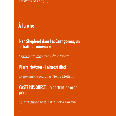
Desrenards et (…)
À la une
Nan Shepherd dans les Cairngorms, un
« trafic amoureux »
7 décembre 2025
, par
Cécile Vibarel
Pierre Mottron - I almost died
23 novembre 2025
, par
Pierre Mottron
CASTERUS OUEST, un portrait de mon
père.
29 septembre 2025
, par
Nicolas Losson
<