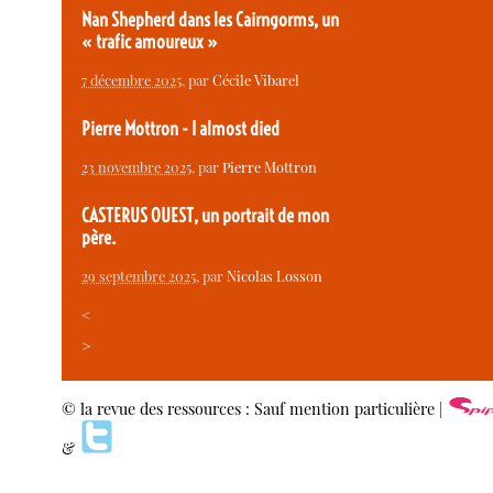
Nan Shepherd dans les Cairngorms, un
« trafic amoureux »
7 décembre 2025
, par
Cécile Vibarel
Pierre Mottron - I almost died
23 novembre 2025
, par
Pierre Mottron
CASTERUS OUEST, un portrait de mon
père.
29 septembre 2025
, par
Nicolas Losson
<
>
© la revue des ressources : Sauf mention particulière |
&