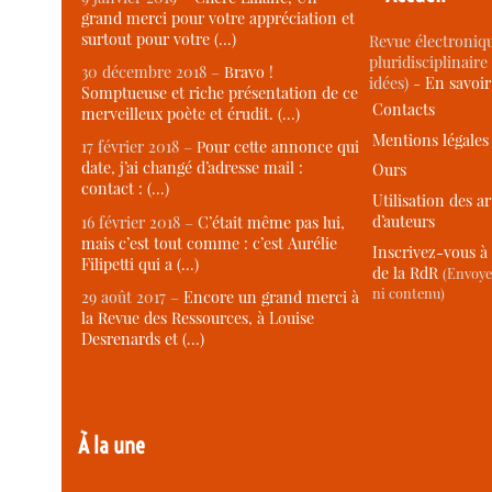
grand merci pour votre appréciation et
surtout pour votre (…)
Revue électroniqu
pluridisciplinaire 
30 décembre 2018 –
Bravo !
idées) -
En savoi
Somptueuse et riche présentation de ce
Contacts
merveilleux poète et érudit. (…)
Mentions légales
17 février 2018 –
Pour cette annonce qui
date, j’ai changé d’adresse mail :
Ours
contact : (…)
Utilisation des ar
d’auteurs
16 février 2018 –
C’était même pas lui,
mais c’est tout comme : c’est Aurélie
Inscrivez-vous à 
Filipetti qui a (…)
de la RdR
(Envoye
ni contenu)
29 août 2017 –
Encore un grand merci à
la Revue des Ressources, à Louise
Desrenards et (…)
À la une