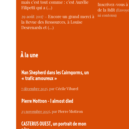
mais c’est tout comme : c’est Aurélie
Inscrivez-vous à 
Filipetti qui a (…)
de la RdR
(Envoye
ni contenu)
29 août 2017 –
Encore un grand merci à
la Revue des Ressources, à Louise
Desrenards et (…)
À la une
Nan Shepherd dans les Cairngorms, un
« trafic amoureux »
7 décembre 2025
, par
Cécile Vibarel
Pierre Mottron - I almost died
23 novembre 2025
, par
Pierre Mottron
CASTERUS OUEST, un portrait de mon