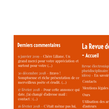
Derniers commentaires
La Revue d
-
Accueil
9 janvier 2019 –
Chère Liliane, Un
grand merci pour votre appréciation et
surtout pour votre (…)
Revue électroniqu
pluridisciplinaire 
30 décembre 2018 –
Bravo !
idées) -
En savoi
Somptueuse et riche présentation de ce
Contacts
merveilleux poète et érudit. (…)
Mentions légales
17 février 2018 –
Pour cette annonce qui
date, j’ai changé d’adresse mail :
Ours
contact : (…)
Utilisation des ar
d’auteurs
16 février 2018 –
C’était même pas lui,