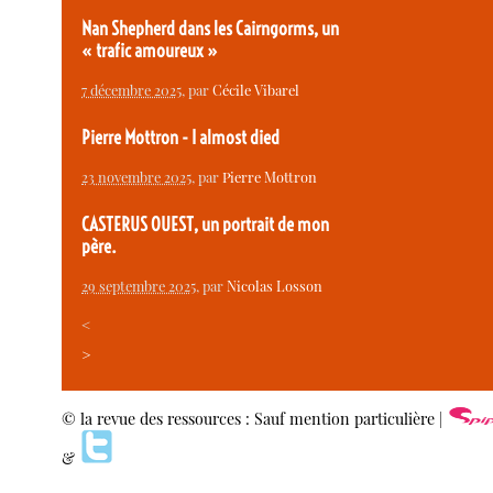
Nan Shepherd dans les Cairngorms, un
« trafic amoureux »
7 décembre 2025
, par
Cécile Vibarel
Pierre Mottron - I almost died
23 novembre 2025
, par
Pierre Mottron
CASTERUS OUEST, un portrait de mon
père.
29 septembre 2025
, par
Nicolas Losson
<
>
© la revue des ressources : Sauf mention particulière |
&