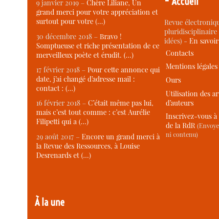
Accueil
9 janvier 2019 –
Chère Liliane, Un
grand merci pour votre appréciation et
surtout pour votre (…)
Revue électroniqu
pluridisciplinaire 
30 décembre 2018 –
Bravo !
idées) -
En savoi
Somptueuse et riche présentation de ce
Contacts
merveilleux poète et érudit. (…)
Mentions légales
17 février 2018 –
Pour cette annonce qui
date, j’ai changé d’adresse mail :
Ours
contact : (…)
Utilisation des ar
d’auteurs
16 février 2018 –
C’était même pas lui,
mais c’est tout comme : c’est Aurélie
Inscrivez-vous à 
Filipetti qui a (…)
de la RdR
(Envoye
ni contenu)
29 août 2017 –
Encore un grand merci à
la Revue des Ressources, à Louise
Desrenards et (…)
À la une