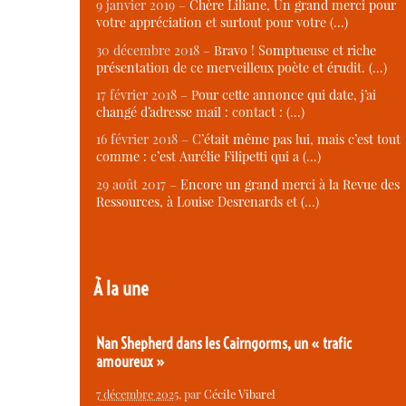
9 janvier 2019 –
Chère Liliane, Un grand merci pour
votre appréciation et surtout pour votre (…)
30 décembre 2018 –
Bravo ! Somptueuse et riche
présentation de ce merveilleux poète et érudit. (…)
17 février 2018 –
Pour cette annonce qui date, j’ai
changé d’adresse mail : contact : (…)
16 février 2018 –
C’était même pas lui, mais c’est tout
comme : c’est Aurélie Filipetti qui a (…)
29 août 2017 –
Encore un grand merci à la Revue des
Ressources, à Louise Desrenards et (…)
À la une
Nan Shepherd dans les Cairngorms, un « trafic
amoureux »
7 décembre 2025
, par
Cécile Vibarel