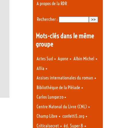
A propos de la RDR
Rechercher :
Mots-clés dans le même
groupe
•
•
•
Actes Sud
Agone
Albin Michel
•
Allia
•
Assises internationales du roman
•
Bibliothèque de la Pléiade
•
Carlos Lungarzo
•
Centre Natonal du Livre (CNL)
•
•
Champ Libre
confettiS.org
•
•
Criticalsecret
éd. Super 8