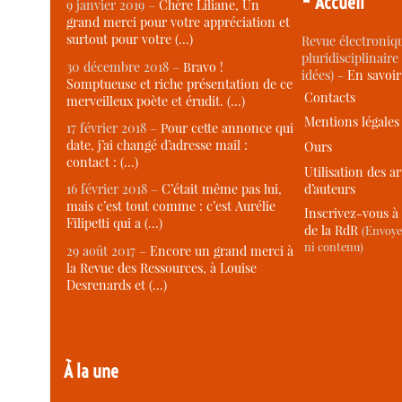
Accueil
9 janvier 2019 –
Chère Liliane, Un
grand merci pour votre appréciation et
surtout pour votre (…)
Revue électroniqu
pluridisciplinaire 
30 décembre 2018 –
Bravo !
idées) -
En savoi
Somptueuse et riche présentation de ce
Contacts
merveilleux poète et érudit. (…)
Mentions légales
17 février 2018 –
Pour cette annonce qui
date, j’ai changé d’adresse mail :
Ours
contact : (…)
Utilisation des ar
d’auteurs
16 février 2018 –
C’était même pas lui,
mais c’est tout comme : c’est Aurélie
Inscrivez-vous à 
Filipetti qui a (…)
de la RdR
(Envoye
ni contenu)
29 août 2017 –
Encore un grand merci à
la Revue des Ressources, à Louise
Desrenards et (…)
À la une