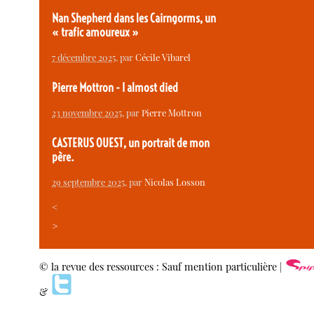
Nan Shepherd dans les Cairngorms, un
« trafic amoureux »
7 décembre 2025
, par
Cécile Vibarel
Pierre Mottron - I almost died
23 novembre 2025
, par
Pierre Mottron
CASTERUS OUEST, un portrait de mon
père.
29 septembre 2025
, par
Nicolas Losson
<
>
© la revue des ressources : Sauf mention particulière |
&