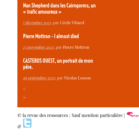
Nan Shepherd dans les Cairngorms, un
« trafic amoureux »
7 décembre 2025
, par
Cécile Vibarel
Pierre Mottron - I almost died
23 novembre 2025
, par
Pierre Mottron
CASTERUS OUEST, un portrait de mon
père.
29 septembre 2025
, par
Nicolas Losson
<
>
© la revue des ressources : Sauf mention particulière |
&