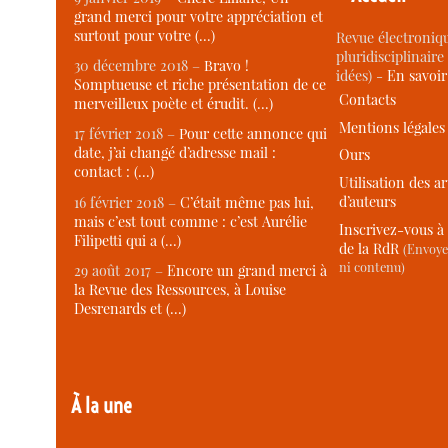
grand merci pour votre appréciation et
surtout pour votre (…)
Revue électroniqu
pluridisciplinaire 
30 décembre 2018 –
Bravo !
idées) -
En savoi
Somptueuse et riche présentation de ce
Contacts
merveilleux poète et érudit. (…)
Mentions légales
17 février 2018 –
Pour cette annonce qui
date, j’ai changé d’adresse mail :
Ours
contact : (…)
Utilisation des ar
d’auteurs
16 février 2018 –
C’était même pas lui,
mais c’est tout comme : c’est Aurélie
Inscrivez-vous à 
Filipetti qui a (…)
de la RdR
(Envoye
ni contenu)
29 août 2017 –
Encore un grand merci à
la Revue des Ressources, à Louise
Desrenards et (…)
À la une