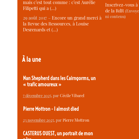
mais c’est tout comme : c’est Aurélie
Inscrivez-vous à 
Filipetti qui a (…)
de la RdR
(Envoye
ni contenu)
29 août 2017 –
Encore un grand merci à
la Revue des Ressources, à Louise
Desrenards et (…)
À la une
Nan Shepherd dans les Cairngorms, un
« trafic amoureux »
7 décembre 2025
, par
Cécile Vibarel
Pierre Mottron - I almost died
23 novembre 2025
, par
Pierre Mottron
CASTERUS OUEST, un portrait de mon