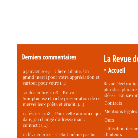
Derniers commentaires
La Revue d
-
Accueil
9 janvier 2019 –
Chère Liliane, Un
grand merci pour votre appréciation et
surtout pour votre (…)
Revue électroniqu
pluridisciplinaire 
30 décembre 2018 –
Bravo !
idées) -
En savoi
Somptueuse et riche présentation de ce
Contacts
merveilleux poète et érudit. (…)
Mentions légales
17 février 2018 –
Pour cette annonce qui
date, j’ai changé d’adresse mail :
Ours
contact : (…)
Utilisation des ar
d’auteurs
16 février 2018 –
C’était même pas lui,