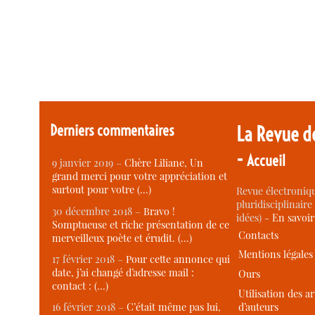
Derniers commentaires
La Revue d
-
Accueil
9 janvier 2019 –
Chère Liliane, Un
grand merci pour votre appréciation et
surtout pour votre (…)
Revue électroniqu
pluridisciplinaire 
30 décembre 2018 –
Bravo !
idées) -
En savoi
Somptueuse et riche présentation de ce
Contacts
merveilleux poète et érudit. (…)
Mentions légales
17 février 2018 –
Pour cette annonce qui
date, j’ai changé d’adresse mail :
Ours
contact : (…)
Utilisation des ar
d’auteurs
16 février 2018 –
C’était même pas lui,