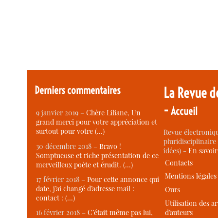
Derniers commentaires
La Revue d
-
Accueil
9 janvier 2019 –
Chère Liliane, Un
grand merci pour votre appréciation et
surtout pour votre (…)
Revue électroniqu
pluridisciplinaire 
30 décembre 2018 –
Bravo !
idées) -
En savoi
Somptueuse et riche présentation de ce
Contacts
merveilleux poète et érudit. (…)
Mentions légales
17 février 2018 –
Pour cette annonce qui
date, j’ai changé d’adresse mail :
Ours
contact : (…)
Utilisation des ar
d’auteurs
16 février 2018 –
C’était même pas lui,