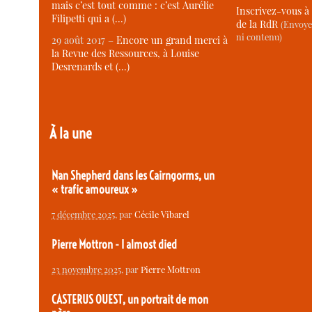
mais c’est tout comme : c’est Aurélie
Inscrivez-vous à 
Filipetti qui a (…)
de la RdR
(Envoye
ni contenu)
29 août 2017 –
Encore un grand merci à
la Revue des Ressources, à Louise
Desrenards et (…)
À la une
Nan Shepherd dans les Cairngorms, un
« trafic amoureux »
7 décembre 2025
, par
Cécile Vibarel
Pierre Mottron - I almost died
23 novembre 2025
, par
Pierre Mottron
CASTERUS OUEST, un portrait de mon