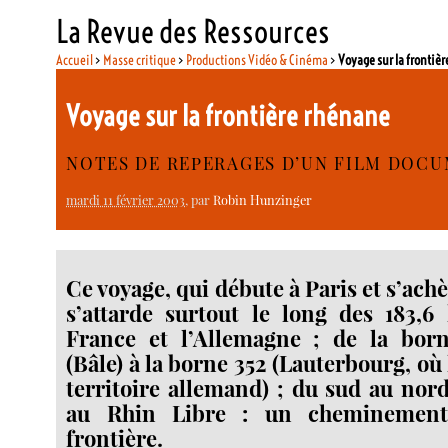
La Revue des Ressources
Accueil
>
Masse critique
>
Productions Vidéo & Cinéma
>
Voyage sur la frontiè
Voyage sur la frontière rhénane
NOTES DE REPERAGES D’UN FILM DOC
mardi 11 février 2003
, par
Robin Hunzinger
Ce voyage, qui débute à Paris et s’ach
s’attarde surtout le long des 183,6
France et l’Allemagne ; de la borne
(Bâle) à la borne 352 (Lauterbourg, où
territoire allemand) ; du sud au nor
au Rhin Libre : un cheminement
frontière.