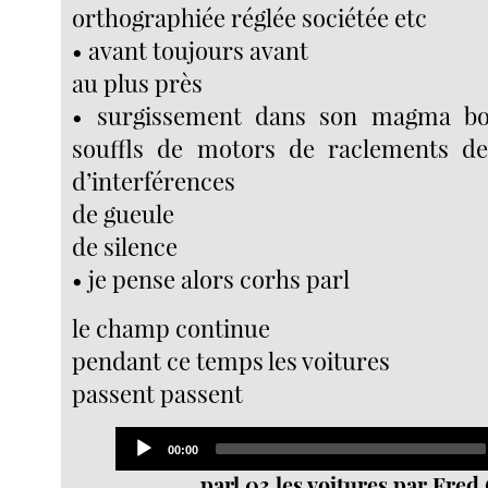
orthographiée réglée sociétée etc
• avant toujours avant
au plus près
• surgissement dans son magma bo
souffls de motors de raclements de
d’interférences
de gueule
de silence
• je pense alors corhs parl
le champ continue
pendant ce temps les voitures
passent passent
Audio
Current
00:00
Player
time
parl 03 les voitures par Fred