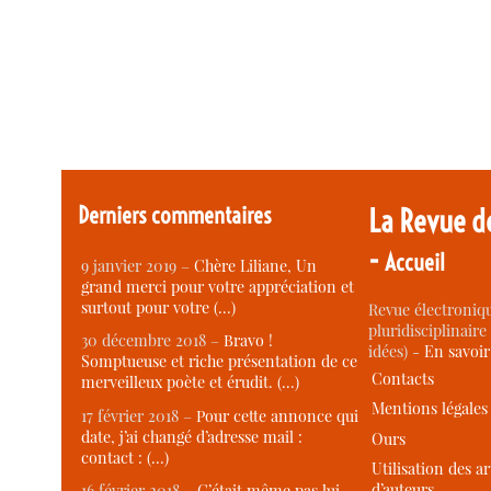
Derniers commentaires
La Revue d
-
Accueil
9 janvier 2019 –
Chère Liliane, Un
grand merci pour votre appréciation et
surtout pour votre (…)
Revue électroniqu
pluridisciplinaire 
30 décembre 2018 –
Bravo !
idées) -
En savoi
Somptueuse et riche présentation de ce
Contacts
merveilleux poète et érudit. (…)
Mentions légales
17 février 2018 –
Pour cette annonce qui
date, j’ai changé d’adresse mail :
Ours
contact : (…)
Utilisation des ar
d’auteurs
16 février 2018 –
C’était même pas lui,