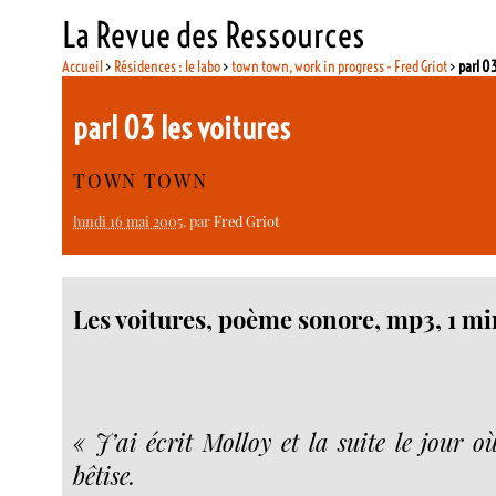
La Revue des Ressources
Accueil
>
Résidences : le labo
>
town town, work in progress - Fred Griot
>
parl 03
parl 03 les voitures
TOWN TOWN
lundi 16 mai 2005
, par
Fred Griot
Les voitures, poème sonore, mp3, 1 mi
« J’ai écrit Molloy et la suite le jour 
bêtise.