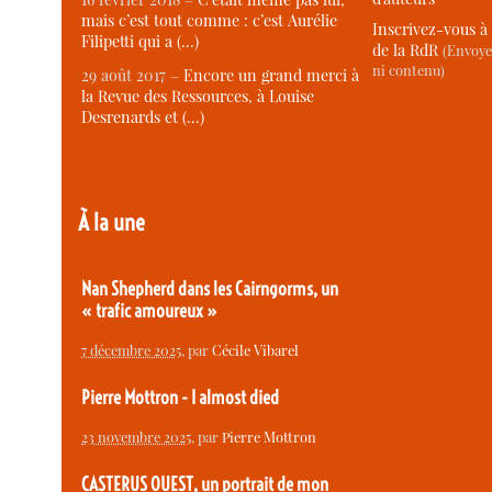
mais c’est tout comme : c’est Aurélie
Inscrivez-vous à 
Filipetti qui a (…)
de la RdR
(Envoye
ni contenu)
29 août 2017 –
Encore un grand merci à
la Revue des Ressources, à Louise
Desrenards et (…)
À la une
Nan Shepherd dans les Cairngorms, un
« trafic amoureux »
7 décembre 2025
, par
Cécile Vibarel
Pierre Mottron - I almost died
23 novembre 2025
, par
Pierre Mottron
CASTERUS OUEST, un portrait de mon