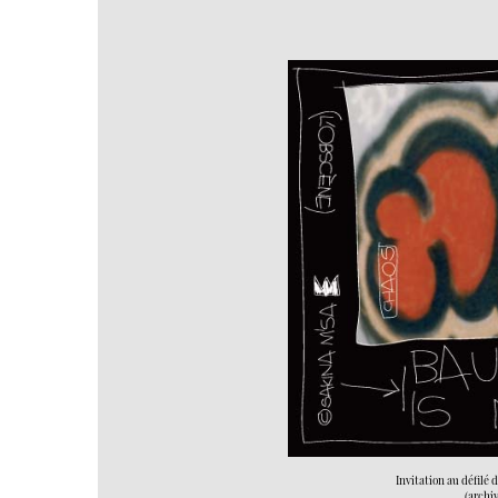
Invitation au défilé
(archi