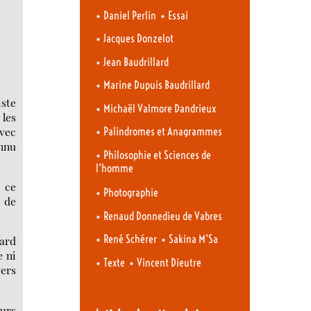
•
•
Daniel Perlin
Essai
•
Jacques Donzelot
•
Jean Baudrillard
•
Marine Dupuis Baudrillard
iste
•
Michaël Valmore Dandrieux
 les
•
avec
Palindromes et Anagrammes
onnu
•
Philosophie et Sciences de
l’homme
e ce
•
Photographie
s de
•
Renaud Donnedieu de Vabres
•
•
René Schérer
Sakina M’Sa
lard
e ni
•
•
Texte
Vincent Dieutre
ers
ours