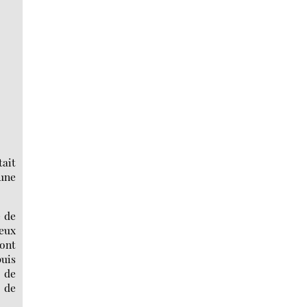
tait
cune
e de
ieux
dont
puis
e de
s de