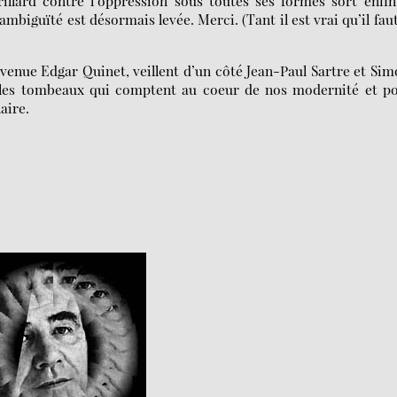
rillard contre l’oppression sous toutes ses formes sort enfi
mbiguïté est désormais levée. Merci. (Tant il est vrai qu’il fau
’avenue Edgar Quinet, veillent d’un côté Jean-Paul Sartre et Si
i les tombeaux qui comptent au coeur de nos modernité et po
aire.