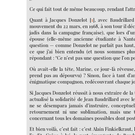
Ce qui fait tout de même beaucoup, rendant l’attr
Quant à Jacques Donzelot
[
1
]
, avec Baudrillar
mouvement du 22 mars, en 1968, à son tour il décl
jadis dans la campagne française), que lors d’un
épouse (elle-même ancienne étudiante à Nanter
question — comme Donzelot ne parlait pas haut, 
ce que j’ai bien entendu (et nous sommes plusi
répondant : "Ce n’est pas une question que l’on 
Où avait-elle la tête, Marine, ce jour-là rêveuse
prend pas au dépourvu) ? Sinon, face à tant d’
énigmatique compagnon, redécouvrant chaque jour
Si Jacques Donzelot réussit à nous extraire de la 
actualisé la solidarité de Jean Baudrillard avec 
ne se désempara jamais d’instruire, conceptuel
retournement ni une sublimation, mais une
concernant tous les domaines possibles dont post-
Et bien voilà, c’est fait : c’est Alain Finkielkraut