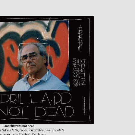
Baudrillard is not dead
 de Sakina M’Sa, collection printemps-été 2008.*1
ve personnelle Allette G. Certhoux)