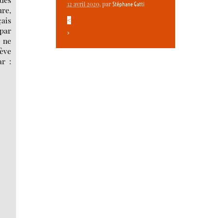
12 avril 2020
, par
Stéphane Gatti
ure,
çais
<
 par
>
e ne
rève
ar :