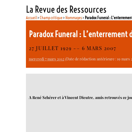
La Revue des Ressources
Accueil
>
Champ critique
>
Hommages
>
Paradox Funeral : L’enterrement 
Paradox Funeral : L’enterrement d
27 JUILLET 1929 -– 6 MARS 2007
mercredi 7 mars 2012
(Date de rédaction antérieure : 19 mars 
A René Schérer et à Vincent Dieutre, amis retrouvés ce jo