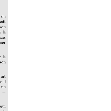
s du
sait
 son
 la
mais
nier
e la
 son
rait
e il
s un
, —
 qui