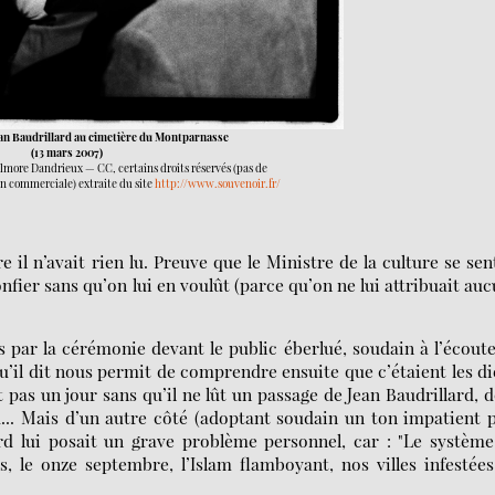
an Baudrillard au cimetière du Montparnasse
(13 mars 2007)
more Dandrieux — CC, certains droits réservés (pas de
on commerciale) extraite du site
http://www.souvenoir.fr/
 il n’avait rien lu. Preuve que le Ministre de la culture se sen
ier sans qu’on lui en voulût (parce qu’on ne lui attribuait au
s par la cérémonie devant le public éberlué, soudain à l’écout
 qu’il dit nous permit de comprendre ensuite que c’étaient les d
it pas un jour sans qu’il ne lût un passage de Jean Baudrillard, 
u... Mais d’un autre côté (adoptant soudain un ton impatient 
ard lui posait un grave problème personnel, car : "Le systèm
s, le onze septembre, l’Islam flamboyant, nos villes infestée