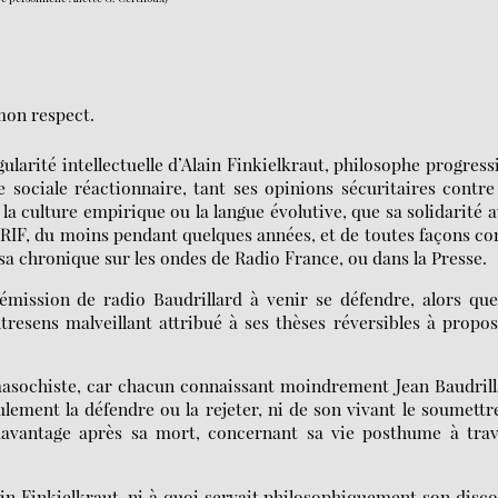
mon respect.
ularité intellectuelle d’Alain Finkielkraut, philosophe progress
sociale réactionnaire, tant ses opinions sécuritaires contre
a culture empirique ou la langue évolutive, que sa solidarité 
u CRIF, du moins pendant quelques années, et de toutes façons c
 sa chronique sur les ondes de Radio France, ou dans la Presse.
mission de radio Baudrillard à venir se défendre, alors qu
tresens malveillant attribué à ses thèses réversibles à propo
 masochiste, car chacun connaissant moindrement Jean Baudril
lement la défendre ou la rejeter, ni de son vivant le soumettr
davantage après sa mort, concernant sa vie posthume à trav
ain Finkielkraut, ni à quoi servait philosophiquement son disc