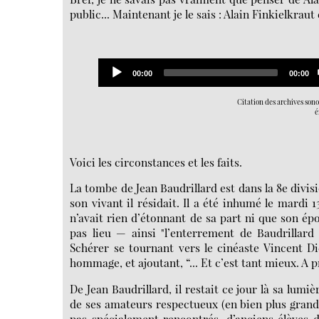
public... Maintenant je le sais : Alain Finkielkraut
Audio
Current
Total
00:00
00:00
Player
time
duratio
Citation des archives son
é
Voici les circonstances et les faits.
La tombe de Jean Baudrillard est dans la 8e divi
son vivant il résidait. Il a été inhumé le mardi
n’avait rien d’étonnant de sa part ni que son épo
pas lieu — ainsi "l’enterrement de Baudrillar
Schérer se tournant vers le cinéaste Vincent D
hommage, et ajoutant, “... Et c’est tant mieux. A pr
De Jean Baudrillard, il restait ce jour là sa lum
de ses amateurs respectueux (en bien plus grand n
pas spécialement rencontrés, d’anciens élèves