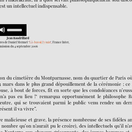
 est un intellectuel indispensable.
Use
Up/Down
n
Arrow
Jean Baudrillard
keys
ores de Daniel Mermet "
Là-bas si j’y suis
", France Inter,
mission du 4 septembre 2006
to
increase
or
decrease
volume.
sion du cimetière du Montparnasse, nom du quartier de Paris o
 13 mars dans le plus grand dépouillement de la cérémonie ; ce
use, à bout de forces, fît en sorte que les condoléances n’eus
d n’a pas eu lieu !" remarqua opportunément le philosophe R
ieutre, qui se trouvaient parmi le public venu rendre un der
ésent il va vivre”.
ière malicieuse et grave, la présence nombreuse de ses fidèles a
ombre qu’on n’aurait pu le croire), des intellectuels qu’il n’a
 de Nanterre aux cheveux grisonnants, des jeunes hommes et 