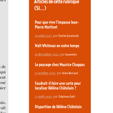
Articles de cette rubrique
(51…)
Pour que vive l’impasse Jean-
Pierre Martinet
29 août 2025
, par
Charles Garatynski
Walt Whitman en notre temps
19 décembre 2022
, par
Auxeméry
Le paysage chez Maurice Chappaz
ù de
 qui
13 octobre 2022
, par
Alain Bernaud
sent
ené
Faudrait-il faire une carte pour
nier
localiser Hélène Châtelain ?
23 août 2020
, par
Stéphane Gatti
mis,
Disparition de Hélène Châtelain
vait
des