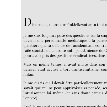
D
ésormais, monsieur Finkielkraut aura tout 
Je me suis toujours posé des questions sur la sing
devenu une personnalité médiatique à la pensée 
quartiers que sa défense de l’académisme contre l
l’aile sioniste de la droite anti-palestinienne d
pour avoir pris des positions éradicatrices, dans
Mais en même temps, il avait invité dans son é
dernier était accusé à tort d’antisémitisme, con
l’Islam.
Je me disais qu’il devait être particulièrement
savait que nul ne peut apprivoiser sa pensée, seu
l’arraisonner lui-même (et sans doute jamais 
l’œuvre).
Bref, je ne savais pas vraiment que penser de Al