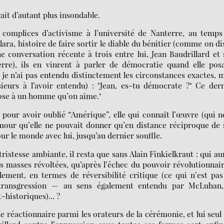
ait d’autant plus insondable.
d complices d’activisme à l’université de Nanterre, au temp
ara, histoire de faire sortir le diable du bénitier (comme on di
e conversation récente à trois entre lui, Jean Baudrillard et
re), ils en vinrent à parler de démocratie quand elle posa
je n’ai pas entendu distinctement les circonstances exactes, 
eurs à l’avoir entendu) : "Jean, es-tu démocrate ?" Ce der
pose à un homme qu’on aime."
, pour avoir oublié “Amérique”, elle qui connaît l’œuvre (qui n
amour qu’elle ne pouvait donner qu’en distance réciproque de
 le monde avec lui, jusqu’au dernier souffle.
tristesse ambiante, il resta que sans Alain Finkielkraut : qui au
les masses révoltées, qu’après l’échec du pouvoir révolutionnair
lement, en termes de réversibilité critique (ce qui n’est pa
 transgression — au sens également entendu par McLuhan
historiques)... ?
, le réactionnaire parmi les orateurs de la cérémonie, et lui seul