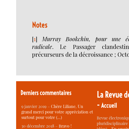
Notes
[
1
]
Murray Bookchin, pour une éco
radicale
. Le Passager clandestin
précurseurs de la décroissance ; Oct
Derniers commentaires
La Revue d
-
Accueil
9 janvier 2019 –
Chère Liliane, Un
grand merci pour votre appréciation et
surtout pour votre (…)
Revue électroniqu
pluridisciplinaire 
30 décembre 2018 –
Bravo !
idées) -
En savoi