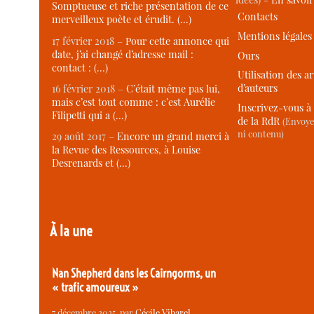
Somptueuse et riche présentation de ce
Contacts
merveilleux poète et érudit. (…)
Mentions légales
17 février 2018 –
Pour cette annonce qui
date, j’ai changé d’adresse mail :
Ours
contact : (…)
Utilisation des ar
d’auteurs
16 février 2018 –
C’était même pas lui,
mais c’est tout comme : c’est Aurélie
Inscrivez-vous à 
Filipetti qui a (…)
de la RdR
(Envoye
ni contenu)
29 août 2017 –
Encore un grand merci à
la Revue des Ressources, à Louise
Desrenards et (…)
À la une
Nan Shepherd dans les Cairngorms, un
« trafic amoureux »
7 décembre 2025
, par
Cécile Vibarel