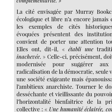
complémentarité. »
La cité envisagée par Murray Bookch
écologique et libre n’a encore jamais e
les exemples de cités historiqu
évoquées présentent des institution
convient de porter une attention tou
Elles ont, dit-il, «
établi une
tradi
inachevée
. » Celle-ci, précisément, doi
modernisée pour suggérer au
radicalisation de la démocratie, seule v
une société exigeante mais épanouiss
l’ambitieux anarchiste. Tourner le dos
desséchante et vieillissante du pouvo
l’horizontalité bienfaitrice de la p
collective : «
Une humanité éclairée, con