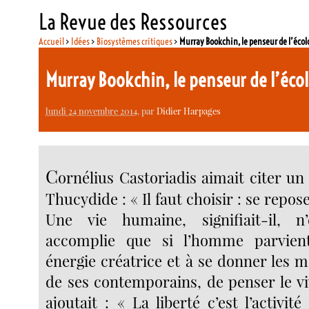
La Revue des Ressources
Accueil
>
Idées
>
Biosystèmes critiques
>
Murray Bookchin, le penseur de l’écol
Murray Bookchin, le penseur de l’éco
lundi 24 novembre 2014
, par
Didier Harpages
C
ornélius Castoriadis aimait citer un
Thucydide : « Il faut choisir : se repose
Une vie humaine, signifiait-il, n
accomplie que si l’homme parvien
énergie créatrice et à se donner les 
de ses contemporains, de penser le vi
ajoutait : « La liberté c’est l’activité