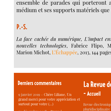
ensemble de parades qui porteront a
médium et ses supports matériels que 
P.-S.
La face cachée du numérique, L’impact en
nouvelles technologies
, Fabrice Flipo, 
Marion Michot,
L’Échappée
, 2013, 144 page
Derniers commentaires
La Revue d
-
Accueil
9 janvier 2019 –
Chère Liliane, Un
grand merci pour votre appréciation et
surtout pour votre (…)
Revue électroniqu
pluridisciplinaire 