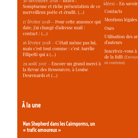
30 décembre 2018 –
Bravo !
idées) -
En savoi
Somptueuse et riche présentation de ce
Contacts
merveilleux poète et érudit. (…)
Mentions légales
17 février 2018 –
Pour cette annonce qui
date, j’ai changé d’adresse mail :
Ours
contact : (…)
Utilisation des ar
d’auteurs
16 février 2018 –
C’était même pas lui,
mais c’est tout comme : c’est Aurélie
Inscrivez-vous à 
Filipetti qui a (…)
de la RdR
(Envoye
ni contenu)
29 août 2017 –
Encore un grand merci à
la Revue des Ressources, à Louise
Desrenards et (…)
À la une
Nan Shepherd dans les Cairngorms, un
« trafic amoureux »