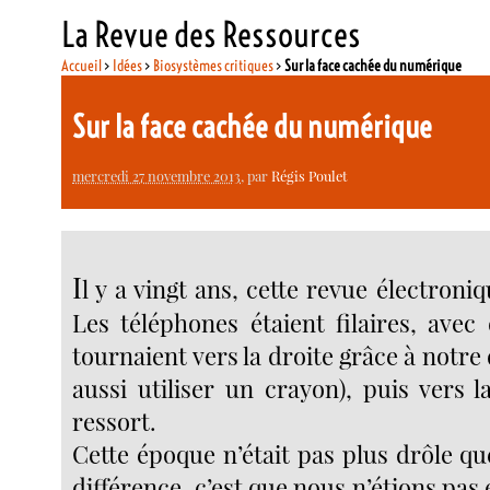
La Revue des Ressources
Accueil
>
Idées
>
Biosystèmes critiques
>
Sur la face cachée du numérique
Sur la face cachée du numérique
mercredi 27 novembre 2013
, par
Régis Poulet
I
l y a vingt ans, cette revue électroniq
Les téléphones étaient filaires, avec
tournaient vers la droite grâce à notre 
aussi utiliser un crayon), puis vers 
ressort.
Cette époque n’était pas plus drôle qu
différence, c’est que nous n’étions pas 