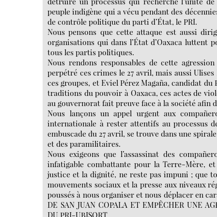
détruire un processus qui recherche l’unité de
peuple indigène qui a vécu pendant des décennies 
de contrôle politique du parti d’État, le PRI.
Nous pensons que cette attaque est aussi dir
organisations qui dans l’État d’Oaxaca luttent 
tous les partis politiques.
Nous rendons responsables de cette agression
perpétré ces crimes le 27 avril, mais aussi Ulises
ces groupes, et Eviel Pérez Magaña, candidat du 
traditions du pouvoir à Oaxaca, ces actes de viol
au gouvernorat fait preuve face à la société afin d
Nous lançons un appel urgent aux compañero
internationale à rester attentifs au processus 
embuscade du 27 avril, se trouve dans une spirale
et des paramilitaires.
Nous exigeons que l’assassinat des compañer
infatigable combattante pour la Terre-Mère, et 
justice et la dignité, ne reste pas impuni ; que t
mouvements sociaux et la presse aux niveaux régi
poussés à nous organiser et nous déplacer en 
DE SAN JUAN COPALA ET EMPÊCHER UNE AG
DU PRI-UBISORT.