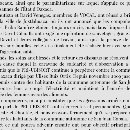
locaux, ainsi que le paramilitarisme sur lequel s’appuie ce p
annes de l’État d’Oaxaca.
autista et David Venegas, membres de VOCAL, ont réussi à br
à la ville de Juxtlahuaca, où ils ont annoncé que les compañ
 et Erika Ramírez étaient toujours en vie, mais dans l’impossibi
e David Cilia. Ils ont exigé une opération de sauvetage ; grâce
David et leurs collègues de travail, ainsi qu’à la preuve de
 aux familles, celle-ci a finalement été réalisée hier avec su
’agression subie.
és, les soins aux blessés et le retour des disparus ne résolvent
cause duquel la caravane de solidarité et d’observation a 
impunis que le PRI-UBISORT continue à perpétrer contre la com
Oaxaca dirigé par Ulises Ruiz Ortiz. Depuis novembre 2009 jus
 impunis contre des habitants de la commune autonome de San 
tre leur a coupé l’électricité et maintient à l’entrée de
e des femmes avec des aliments.
es compañeros, on a pu constater que les agressions armées co
 part du PRI-UBISORT sont récurrentes et permanentes. Que
este et éhontée, et nous croyons fermement qu’il se prépare
tre les habitants de la commune autonome de San Juan Copala.
t ce qui pourra advenir ensuite ont pour objectif principa