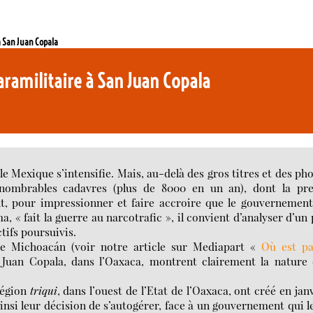
à San Juan Copala
aramilitaire à San Juan Copala
 Mexique s’intensifie. Mais, au-delà des gros titres et des ph
nnombrables cadavres (plus de 8000 en un an), dont la pre
ent, pour impressionner et faire accroire que le gouvernemen
 « fait la guerre au narcotrafic », il convient d’analyser d’un
ctifs poursuivis.
le Michoacán (voir notre article sur Mediapart «
Où est pa
 Juan Copala, dans l’Oaxaca, montrent clairement la nature 
région
triqui
, dans l’ouest de l’Etat de l’Oaxaca, ont créé en jan
si leur décision de s’autogérer, face à un gouvernement qui l