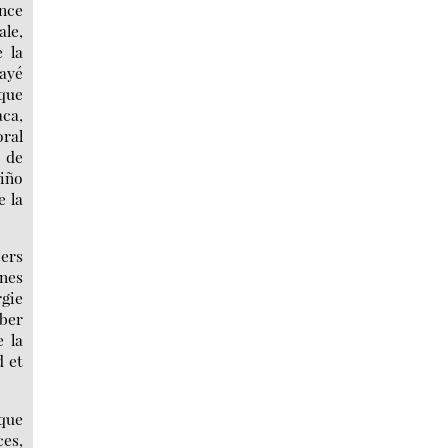
ance
ale,
e la
payé
oque
aca,
ral
s de
riño
e la
iers
ines
rgie
mber
e la
d et
ique
ces,