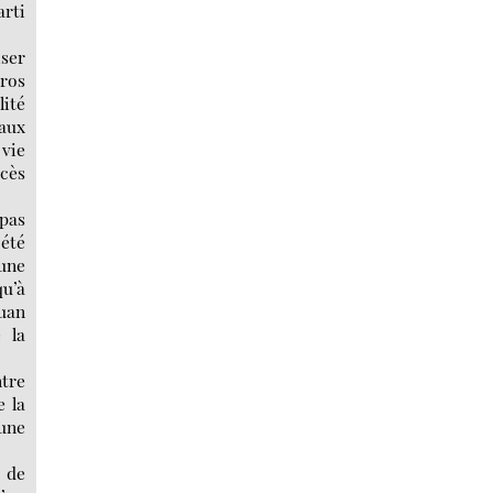
arti
iser
eros
lité
 aux
 vie
ccès
 pas
été
mune
qu’à
Juan
 la
ntre
 la
 une
l de