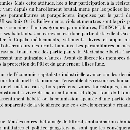
nies. Mais cette attitude, liée à leur participation à la résist
 vaut depuis un harcèlement brutal, mené par les polices loc
pes paramilitaires et parapoliciers, impulsés par le parti d
 Ulises Ruiz Ortiz. Enlèvements, viols et meurtres sont le prix 
eurs semaines, l’un des groupes paramilitaires, l’UBISORT, bl
er ses habitants. Une caravane est donc partie de la ville d’Oax
ter à Copala médicaments, vêtements, livres et appui mo
e d’observateurs des droits humains. Les paramilitaires, armé
caravane, tuant deux des participants, la Mexicaine Alberta Ca
 blessant une quinzaine d’autres. Avant de libérer les membres d
us la protection du PRI et du gouverneur Ulises Ruiz.
r de l’économie capitaliste industrielle avance sur les dern
it pour lui de mettre la main sur l’ensemble des ressources huma
, or et métaux rares, bois précieux, zones touristiques, éne
’obstinant à vivre de façon autonome et digne, tout doit to
l’assentiment hébété ou la soumission apeurée d’une partie d
lité apparente de la vie aliénée que ce « développement » répan
que. Marées noires, bétonnage du littoral, contamination chim
militaires et politico-gangsters ne sont que les conséquen