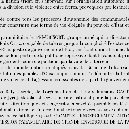
 la nation triqui en s’appuyant sur l’organisation autonome 
la division et la violence entre frères, provoquées par les inté
igée contre tous les processus d’autonomie des communautés
pour construire une forme de vie éloignée du pouvoir d’État e
 paramilitaire le PRI-UBISORT, groupe armé qui a directem
 Ruiz Ortiz, coupable de tolérer jusqu’à la complicité l’existenc
PRI au poste de gouverneur de l’État, car étant donné les maca
ence font partie de la politique répressive dont le candidat pri
e garder le contrôle politique par la voie de la terreur.
s du monde entier impliqués dans la tâche de l’observat
de lutte des peuples d’Oaxaca qui, comme l’a démontré la bru
 de violence et d’agression croissantes de la part du gouverne
os Bety Cariño, de l’organisation de Droits humains CACT
de Jyri Jaakkola, observateur international pour la paix dan
oute l’attention que cette agression a suscitée parmi la société,
onal, national et international se tourne vers la cause qui no
caravane ce fatidique 27 avril : ROMPRE L’ENCERCLEMENT AUT
RESSION PARAMILITAIRE DE GRANDE ENVERGURE DE LA P