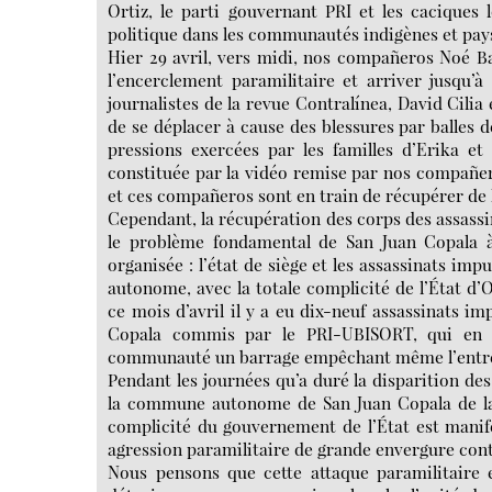
Ortiz, le parti gouvernant PRI et les caciques 
politique dans les communautés indigènes et pays
Hier 29 avril, vers midi, nos compañeros Noé B
l’encerclement paramilitaire et arriver jusqu’
journalistes de la revue Contralínea, David Cilia
de se déplacer à cause des blessures par balles d
pressions exercées par les familles d’Erika et 
constituée par la vidéo remise par nos compañeros
et ces compañeros sont en train de récupérer de l
Cependant, la récupération des corps des assassin
le problème fondamental de San Juan Copala à 
organisée : l’état de siège et les assassinats 
autonome, avec la totale complicité de l’État d’
ce mois d’avril il y a eu dix-neuf assassinats
Copala commis par le PRI-UBISORT, qui en ou
communauté un barrage empêchant même l’entré
Pendant les journées qu’a duré la disparition d
la commune autonome de San Juan Copala de la
complicité du gouvernement de l’État est manif
agression paramilitaire de grande envergure con
Nous pensons que cette attaque paramilitaire e