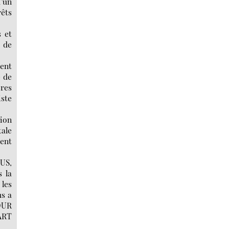
d’un
rêts
 et
t de
ent
e de
bres
iste
ion
tale
ment
US,
s la
 les
us a
OUR
ART