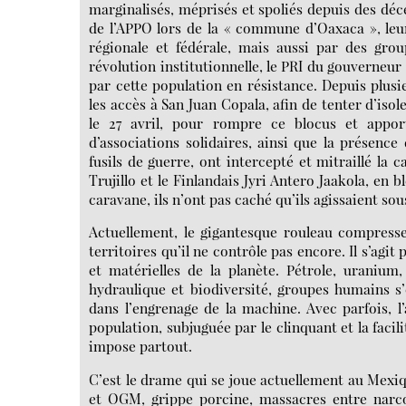
marginalisés, méprisés et spoliés depuis des décen
de l’APPO lors de la « commune d’Oaxaca », leur
régionale et fédérale, mais aussi par des grou
révolution institutionnelle, le PRI du gouverneur
par cette population en résistance. Depuis plusi
les accès à San Juan Copala, afin de tenter d’isol
le 27 avril, pour rompre ce blocus et appor
d’associations solidaires, ainsi que la présenc
fusils de guerre, ont intercepté et mitraillé la 
Trujillo et le Finlandais Jyri Antero Jaakola, en
caravane, ils n’ont pas caché qu’ils agissaient so
Actuellement, le gigantesque rouleau compresseu
territoires qu’il ne contrôle pas encore. Il s’ag
et matérielles de la planète. Pétrole, uranium
hydraulique et biodiversité, groupes humains s
dans l’engrenage de la machine. Avec parfois, 
population, subjuguée par le clinquant et la faci
impose partout.
C’est le drame qui se joue actuellement au Mexi
et OGM, grippe porcine, massacres entre narco-