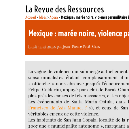
La Revue des Ressources
Accueil
>
Idées
>
Agora
>
Mexique : marée noire, violence paramilitaire 
Mexique : marée noire, violence p
lundi 3 mai 2010
, par
Jean-Pierre Petit-Gras
La vague de violence qui submerge actuellement le
sensationnalistes étalant complaisamment d’i
« officielle » nous abreuve jusqu’à l’écoeurem
Felipe Calderón, appuyé par celui de Barak Obama,
plus près les causes de tels massacres, et les obje
Les événements de Santa María Ostula, dans 
Francisco de Asís Manuel ?
»), et ceux de San
véritables enjeux de cette violence.
Les habitants de San Juan Copala, localité de la 
2007 une « municipalité autonome », marquant ain