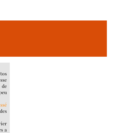
otos
sse
t de
 peu
ssé
des
vier
es a