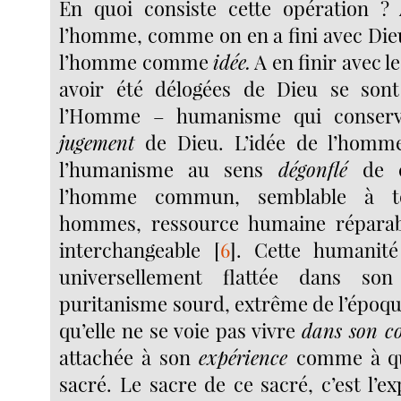
En quoi consiste cette opération ? 
l’homme, comme on en a fini avec Dieu
l’homme comme
idée.
A en finir avec l
avoir été délogées de Dieu se sont
l’Homme – humanisme qui conserve
jugement
de Dieu. L’idée de l’homme
l’humanisme au sens
dégonflé
de 
l’homme commun, semblable à to
hommes, ressource humaine réparable
interchangeable
[
6
]
. Cette humanité 
universellement flattée dans son
puritanisme sourd, extrême de l’époqu
qu’elle ne se voie pas vivre
dans son c
attachée à son
expérience
comme à qu
sacré. Le sacre de ce sacré, c’est l’e