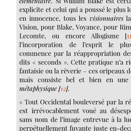
élémentaire
. Si William Blake est cert
explicite et celui qui a poussé le plus 
en innocence, tous les
visionnaires
la
Vision, pour Blake, Voyance, pour Rim
Lecomte, ou encore Allogisme
[
1
l’incorporation de l’esprit le plu
commence par la réappropriation des
dits « seconds ». Cette pratique n’a ri
fantaisie ou la rêverie – ces oripeaux d
mais consiste bel et bien en un
métaphysique
[
12
]
.
« Tout Occidental bouleversé par la r
est irrévocablement voué au désespo
sans nom de l’image entrevue à la lue
perpétuellement fuyante juste en-deç