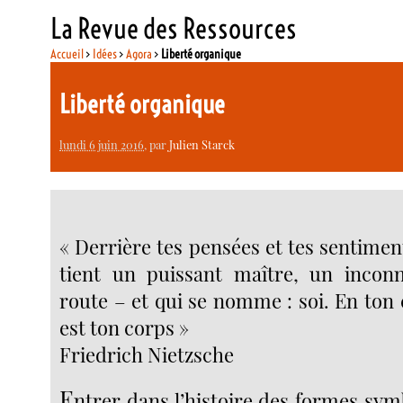
La Revue des Ressources
Accueil
>
Idées
>
Agora
>
Liberté organique
Liberté organique
lundi 6 juin 2016
, par
Julien Starck
« Derrière tes pensées et tes sentimen
tient un puissant maître, un inco
route – et qui se nomme : soi. En ton co
est ton corps »
Friedrich Nietzsche
E
ntrer dans l’histoire des formes sym