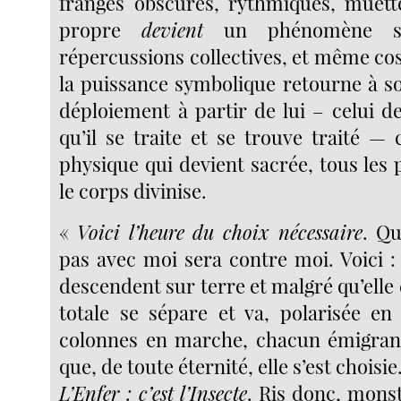
franges obscures, rythmiques, muet
propre
devient
un phénomène sy
répercussions collectives, et même co
la puissance symbolique retourne à s
déploiement à partir de lui – celui d
qu’il se traite et se trouve traité — c
physique qui devient sacrée, tous le
le corps divinise.
«
Voici l’heure du choix nécessaire
. Q
pas avec moi sera contre moi. Voici : l
descendent sur terre et malgré qu’elle 
totale se sépare et va, polarisée e
colonnes en marche, chacun émigrant
que, de toute éternité, elle s’est choisie
L’Enfer : c’est l’Insecte
. Ris donc, mons