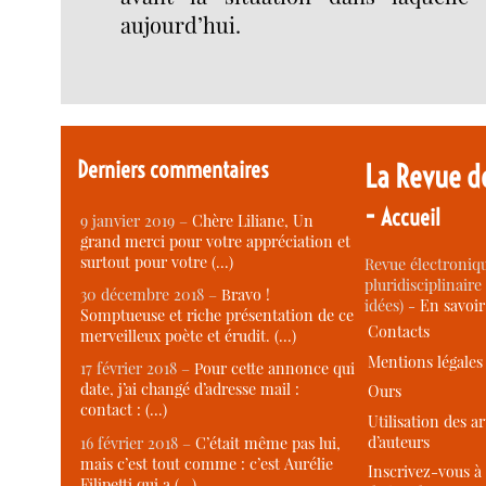
aujourd’hui.
Derniers commentaires
La Revue d
-
Accueil
9 janvier 2019 –
Chère Liliane, Un
grand merci pour votre appréciation et
surtout pour votre (…)
Revue électroniqu
pluridisciplinaire 
30 décembre 2018 –
Bravo !
idées) -
En savoi
Somptueuse et riche présentation de ce
Contacts
merveilleux poète et érudit. (…)
Mentions légales
17 février 2018 –
Pour cette annonce qui
date, j’ai changé d’adresse mail :
Ours
contact : (…)
Utilisation des ar
d’auteurs
16 février 2018 –
C’était même pas lui,
mais c’est tout comme : c’est Aurélie
Inscrivez-vous à 
Filipetti qui a (…)