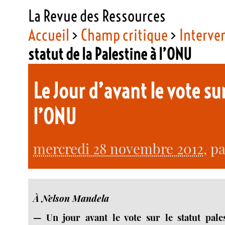
La Revue des Ressources
Accueil
>
Champ critique
>
Interve
statut de la Palestine à l’ONU
Le Jour d’avant le vote sur
l’ONU
mercredi 28 novembre 2012
, p
À Nelson Mandela
— Un jour avant le vote sur le statut pale