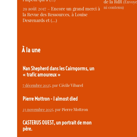
de la RdR
(Envoye
ni contenu)
29 août 2017 –
Encore un grand merci à
la Revue des Ressources, à Louise
Desrenards et (…)
À la une
Nan Shepherd dans les Cairngorms, un
« trafic amoureux »
7 décembre 2025
, par
Cécile Vibarel
Pierre Mottron - I almost died
23 novembre 2025
, par
Pierre Mottron
CASTERUS OUEST, un portrait de mon
père.