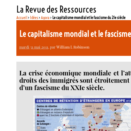
La Revue des Ressources
Accueil
>
Idées
>
Agora
>
Le capitalisme mondial et le fascisme du 21e siècle
Le capitalisme mondial et le fascisme
mardi 31 mai 2011
, par
William I. Robinson
La crise économique mondiale et l’at
droits des immigrés sont étroitement l
d’un fascisme du XXIe siècle.