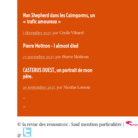
Nan Shepherd dans les Cairngorms, un
« trafic amoureux »
7 décembre 2025
, par
Cécile Vibarel
Pierre Mottron - I almost died
23 novembre 2025
, par
Pierre Mottron
CASTERUS OUEST, un portrait de mon
père.
29 septembre 2025
, par
Nicolas Losson
<
>
© la revue des ressources : Sauf mention particulière |
&