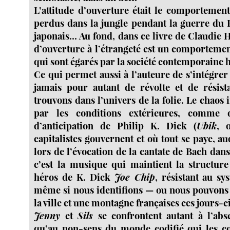
L’attitude d’ouverture était le comportement
perdus dans la jungle pendant la guerre du P
japonais... Au fond, dans ce livre de Claudie H
d’ouverture à l’étrangeté est un comportemen
qui sont égarés par la société contemporaine h
Ce qui permet aussi à l’auteure de s’intégre
jamais pour autant de révolte et de résis
trouvons dans l’univers de la folie. Le chaos
par les conditions extérieures, comme 
d’anticipation de Philip K. Dick (
Ubik
, 
capitalistes gouvernent et où tout se paye, a
lors de l’évocation de la cantate de Bach dan
c’est la musique qui maintient la structure
héros de K. Dick
Joe Chip
, résistant au sys
même si nous identifions — ou nous pouvons 
la ville et une montagne françaises ces jours-ci
Jenny
et
Sils
se confrontent autant à l’abs
qu’au non-sens du monde codifié qui les co