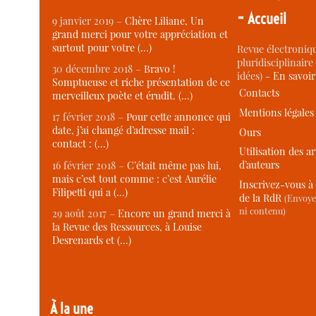
-
Accueil
9 janvier 2019 –
Chère Liliane, Un
grand merci pour votre appréciation et
surtout pour votre (…)
Revue électroniqu
pluridisciplinaire 
30 décembre 2018 –
Bravo !
idées) -
En savoi
Somptueuse et riche présentation de ce
Contacts
merveilleux poète et érudit. (…)
Mentions légales
17 février 2018 –
Pour cette annonce qui
date, j’ai changé d’adresse mail :
Ours
contact : (…)
Utilisation des ar
d’auteurs
16 février 2018 –
C’était même pas lui,
mais c’est tout comme : c’est Aurélie
Inscrivez-vous à 
Filipetti qui a (…)
de la RdR
(Envoye
ni contenu)
29 août 2017 –
Encore un grand merci à
la Revue des Ressources, à Louise
Desrenards et (…)
À la une