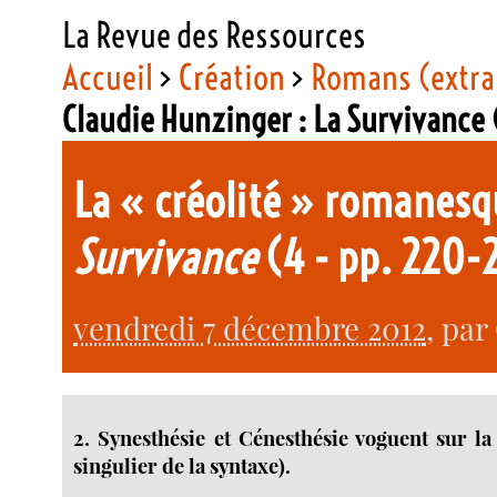
La Revue des Ressources
Accueil
>
Création
>
Romans (extra
Claudie Hunzinger : La Survivance
La « créolité » romanesq
Survivance
(4 - pp. 220-
vendredi 7 décembre 2012
, par
2. Synesthésie et Cénesthésie voguent sur la
singulier de la syntaxe).