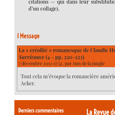
citations — qui dans leur substituti
d’un collage).
1 Message
La « créolité » romanesque de Claudie H
Survivance
(4 - pp. 220-223)
7 décembre 2012 17:52, par
Ann de la jungle
Tout cela m’évoque la romancière améri
Acker.
Derniers commentaires
La Revue d