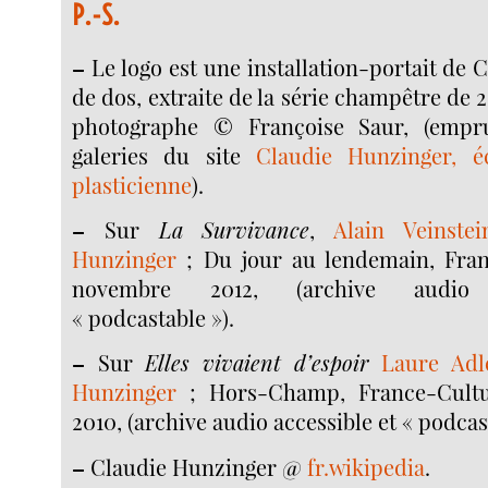
P.-S.
–
Le logo est une installation-portait de 
de dos, extraite de la série champêtre de 2
photographe © Françoise Saur, (empr
galeries du site
Claudie Hunzinger, éc
plasticienne
).
–
Sur
La Survivance
,
Alain Veinstei
Hunzinger
; Du jour au lendemain, Fran
novembre 2012, (archive audio 
« podcastable »).
–
Sur
Elles vivaient d’espoir
Laure Adl
Hunzinger
; Hors-Champ, France-Cultur
2010, (archive audio accessible et « podcas
–
Claudie Hunzinger @
fr.wikipedia
.