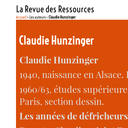
La Revue des Ressources
Accueil
> Les auteurs >
Claudie Hunzinger
Claudie Hunzinger
Claudie Hunzinger
1940, naissance en Alsace.
1960/63, études supérieur
Paris, section dessin.
Les années de défricheurs