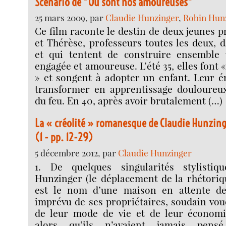
Scénario de "Où sont nos amoureuses"
25 mars 2009, par
Claudie Hunzinger
,
Robin Hun
Ce film raconte le destin de deux jeunes 
et Thérèse, professeurs toutes les deux, 
et qui tentent de construire ensemble 
engagée et amoureuse. L’été 35, elles font 
» et songent à adopter un enfant. Leur é
transformer en apprentissage douloureu
du feu. En 40, après avoir brutalement (…)
La « créolité » romanesque de Claudie Hunzing
(1 - pp. 12-29)
5 décembre 2012, par
Claudie Hunzinger
1. De quelques singularités stylistiq
Hunzinger (le déplacement de la rhétoriq
est le nom d’une maison en attente de
imprévu de ses propriétaires, soudain voué
de leur mode de vie et de leur économi
alors qu’ils n’avaient jamais pensé