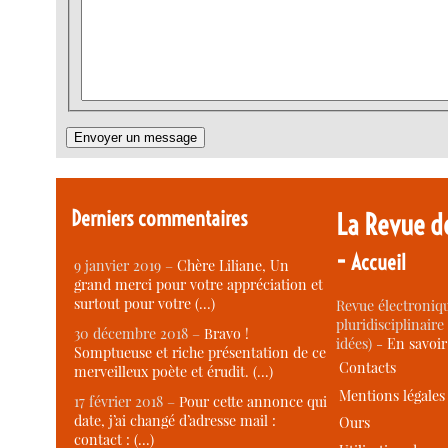
Derniers commentaires
La Revue d
-
Accueil
9 janvier 2019 –
Chère Liliane, Un
grand merci pour votre appréciation et
surtout pour votre (…)
Revue électroniqu
pluridisciplinaire 
30 décembre 2018 –
Bravo !
idées) -
En savoi
Somptueuse et riche présentation de ce
Contacts
merveilleux poète et érudit. (…)
Mentions légales
17 février 2018 –
Pour cette annonce qui
date, j’ai changé d’adresse mail :
Ours
contact : (…)