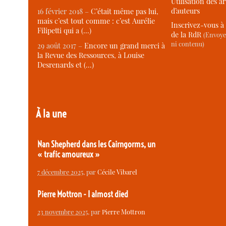
Utilisation des ar
d’auteurs
16 février 2018 –
C’était même pas lui,
mais c’est tout comme : c’est Aurélie
Inscrivez-vous à 
Filipetti qui a (…)
de la RdR
(Envoye
ni contenu)
29 août 2017 –
Encore un grand merci à
la Revue des Ressources, à Louise
Desrenards et (…)
À la une
Nan Shepherd dans les Cairngorms, un
« trafic amoureux »
7 décembre 2025
, par
Cécile Vibarel
Pierre Mottron - I almost died
23 novembre 2025
, par
Pierre Mottron