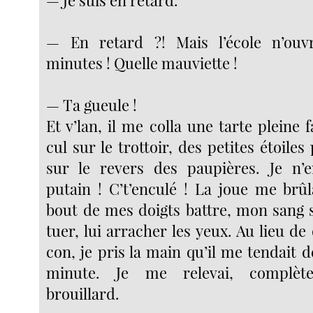
— En retard ?! Mais l’école n’ou
minutes ! Quelle mauviette !
— Ta gueule !
Et v’lan, il me colla une tarte pleine f
cul sur le trottoir, des petites étoiles
sur le revers des paupières. Je n’e
putain ! C’t’enculé ! La joue me brûla
bout de mes doigts battre, mon sang s’ag
tuer, lui arracher les yeux. Au lieu 
con, je pris la main qu’il me tendait
minute. Je me relevai, complèt
brouillard.