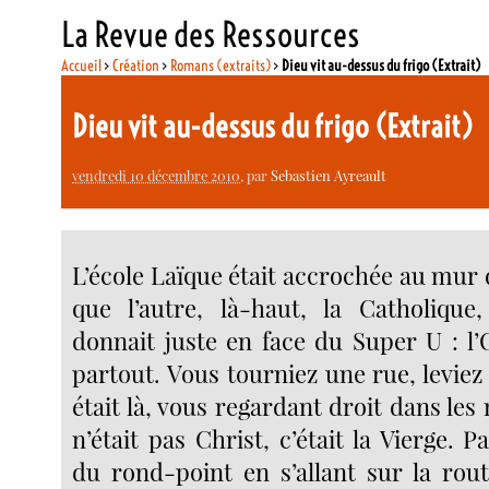
La Revue des Ressources
Accueil
>
Création
>
Romans (extraits)
>
Dieu vit au-dessus du frigo (Extrait)
Dieu vit au-dessus du frigo (Extrait)
vendredi 10 décembre 2010
, par
Sebastien Ayreault
L’école Laïque était accrochée au mur de
que l’autre, là-haut, la Catholique,
donnait juste en face du Super U : l’
partout. Vous tourniez une rue, leviez l
était là, vous regardant droit dans les 
n’était pas Christ, c’était la Vierge. P
du rond-point en s’allant sur la rou