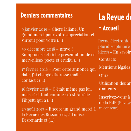
Derniers commentaires
La Revue d
-
Accueil
9 janvier 2019 –
Chère Liliane, Un
grand merci pour votre appréciation et
surtout pour votre (…)
Revue électroniqu
pluridisciplinaire 
30 décembre 2018 –
Bravo !
idées) -
En savoi
Somptueuse et riche présentation de ce
Contacts
merveilleux poète et érudit. (…)
Mentions légales
17 février 2018 –
Pour cette annonce qui
date, j’ai changé d’adresse mail :
Ours
contact : (…)
Utilisation des ar
d’auteurs
16 février 2018 –
C’était même pas lui,
mais c’est tout comme : c’est Aurélie
Inscrivez-vous à 
Filipetti qui a (…)
de la RdR
(Envoye
ni contenu)
29 août 2017 –
Encore un grand merci à
la Revue des Ressources, à Louise
Desrenards et (…)