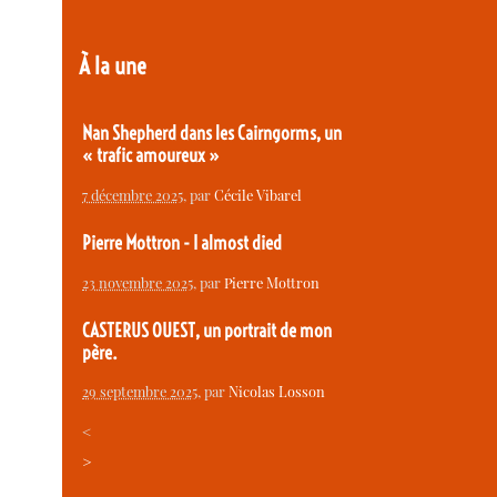
À la une
Nan Shepherd dans les Cairngorms, un
« trafic amoureux »
7 décembre 2025
, par
Cécile Vibarel
Pierre Mottron - I almost died
23 novembre 2025
, par
Pierre Mottron
CASTERUS OUEST, un portrait de mon
père.
29 septembre 2025
, par
Nicolas Losson
<
>