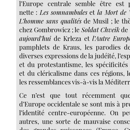
l’Europe centrale semble être est p
nette :
Les somnambules
et
la Mort de 
L’homme sans qualités
de Musil ; le th
chez Gombrowicz ; le
Soldat Chveik
de
aujourd’hui
de Krleza et
l’Autre Europ
pamphlets de Kraus, les parodies de
diverses expressions de la judéité, l’es
et du protestantisme, les spécificité
et du cléricalisme dans ces régions, l
les ressemblances vis-à-vis la Méditer
Ce n’est que tout récemment que
d’Europe occidentale se sont mis à pr
l’identité centre-européenne. On pe
autres, une sorte de mauvaise conscie
des grandes puissances (France, G