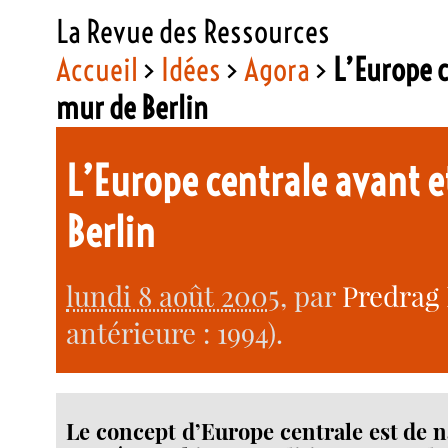
La Revue des Ressources
Accueil
>
Idées
>
Agora
>
L’Europe c
mur de Berlin
L’Europe centrale avant e
Berlin
lundi 8 août 2005
, par
Predrag
antérieure : 1994).
Le concept d’Europe centrale est de n