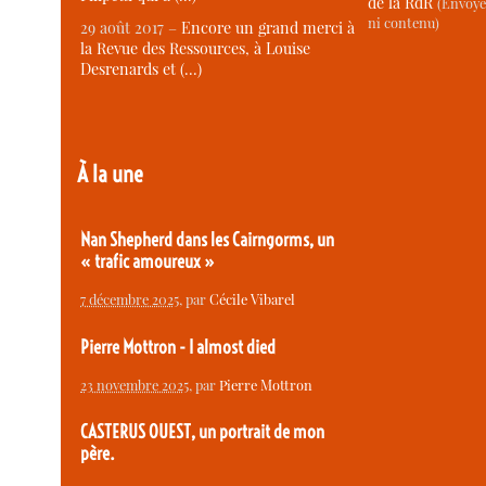
de la RdR
(Envoye
ni contenu)
29 août 2017 –
Encore un grand merci à
la Revue des Ressources, à Louise
Desrenards et (…)
À la une
Nan Shepherd dans les Cairngorms, un
« trafic amoureux »
7 décembre 2025
, par
Cécile Vibarel
Pierre Mottron - I almost died
23 novembre 2025
, par
Pierre Mottron
CASTERUS OUEST, un portrait de mon
père.