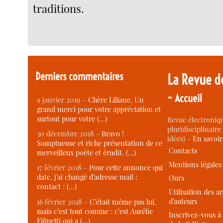
traditions.
Derniers commentaires
La Revue d
-
Accueil
9 janvier 2019 –
Chère Liliane, Un
grand merci pour votre appréciation et
surtout pour votre (…)
Revue électroniqu
pluridisciplinaire 
30 décembre 2018 –
Bravo !
idées) -
En savoi
Somptueuse et riche présentation de ce
Contacts
merveilleux poète et érudit. (…)
Mentions légales
17 février 2018 –
Pour cette annonce qui
date, j’ai changé d’adresse mail :
Ours
contact : (…)
Utilisation des ar
d’auteurs
16 février 2018 –
C’était même pas lui,
mais c’est tout comme : c’est Aurélie
Inscrivez-vous à 
Filipetti qui a (…)