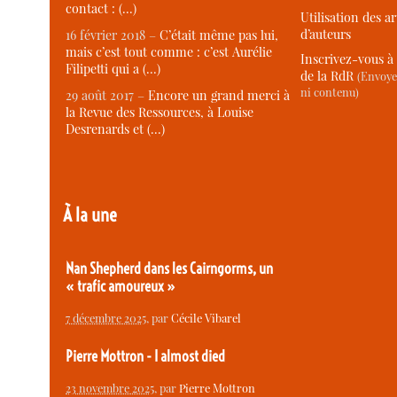
contact : (…)
Utilisation des ar
d’auteurs
16 février 2018 –
C’était même pas lui,
mais c’est tout comme : c’est Aurélie
Inscrivez-vous à 
Filipetti qui a (…)
de la RdR
(Envoye
ni contenu)
29 août 2017 –
Encore un grand merci à
la Revue des Ressources, à Louise
Desrenards et (…)
À la une
Nan Shepherd dans les Cairngorms, un
« trafic amoureux »
7 décembre 2025
, par
Cécile Vibarel
Pierre Mottron - I almost died
23 novembre 2025
, par
Pierre Mottron