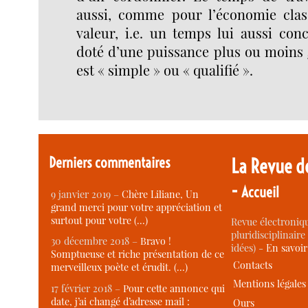
aussi, comme pour l’économie clas
valeur, i.e. un temps lui aussi conc
doté d’une puissance plus ou moins 
est « simple » ou « qualifié ».
Derniers commentaires
La Revue d
-
Accueil
9 janvier 2019 –
Chère Liliane, Un
grand merci pour votre appréciation et
surtout pour votre (…)
Revue électroniqu
pluridisciplinaire 
30 décembre 2018 –
Bravo !
idées) -
En savoi
Somptueuse et riche présentation de ce
Contacts
merveilleux poète et érudit. (…)
Mentions légales
17 février 2018 –
Pour cette annonce qui
date, j’ai changé d’adresse mail :
Ours