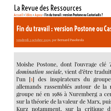
La Revue des Ressources
Accueil
>
Idées
>
Agora
>
Fin du travail : version Postone ou Castoriadis ?
Fin du travail : version Postone ou Ca
vendredi 2 octobre 2009
, par
Bernard Pasobrola
Moishe Postone, dont l’ouvrage clé
domination sociale
, vient d’être tradui
l’un
[
1
]
des inspirateurs du groupe
allemands rassemblés autour de la r
groupe né en 1986 à Nuremberg a cen
sur la théorie de la valeur de Marx, pui
Kurz notamment, sur la critique d