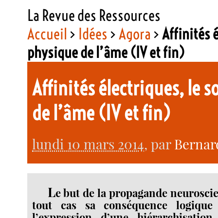
La Revue des Ressources
Accueil
>
Idées
>
Agora
>
Affinités 
physique de l’âme (IV et fin)
Affinités électriques, le
de l’âme (IV et fin)
lundi 10 mars 2014
, par
Bernar
L
e but de la propagande neuroscie
tout cas sa conséquence logique 
l’expression d’une hiérarchisati