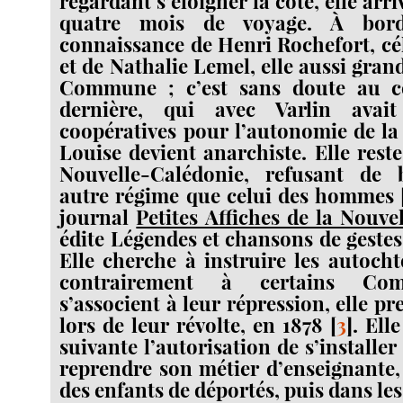
regardant s’éloigner la côte, elle arriv
quatre mois de voyage. À bord,
connaissance de Henri Rochefort, cé
et de Nathalie Lemel, elle aussi grand
Commune ; c’est sans doute au co
dernière, qui avec Varlin avai
coopératives pour l’autonomie de 
Louise devient anarchiste. Elle rest
Nouvelle-Calédonie, refusant de 
autre régime que celui des hommes [ 1
journal
Petites Affiches de la Nouve
édite Légendes et chansons de gestes 
Elle cherche à instruire les autoch
contrairement à certains Co
s’associent à leur répression, elle p
lors de leur révolte, en 1878
[
3
]
. Ell
suivante l’autorisation de s’installe
reprendre son métier d’enseignante,
des enfants de déportés, puis dans les 