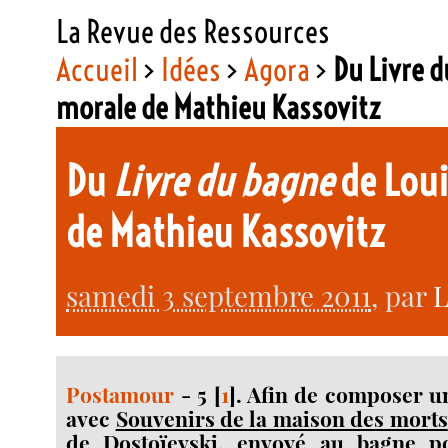
La Revue des Ressources
Accueil
>
Idées
>
Agora
>
Du Livre d
morale de Mathieu Kassovitz
Du
Livre du bagne
de Loui
de Mathieu Kassovitz
samedi 3 septembre 2011
, par
L
Postamour
- 5
[
1
]
. Afin de composer u
avec
Souvenirs de la maison des morts
de Dostoïevski, envoyé au bagne p