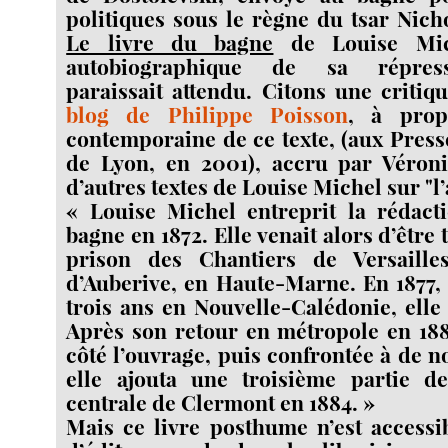
politiques sous le règne du tsar Nich
Le livre du bagne
de Louise Mic
autobiographique de sa répress
paraissait attendu. Citons une criti
blog de Philippe Poisson
, à prop
contemporaine de ce texte, (aux Press
de Lyon, en 2001), accru par Véroni
d’autres textes de Louise Michel sur "l
« Louise Michel entreprit la rédact
bagne en 1872. Elle venait alors d’être 
prison des Chantiers de Versaille
d’Auberive, en Haute-Marne. En 1877,
trois ans en Nouvelle-Calédonie, elle 
Après son retour en métropole en 1880
côté l’ouvrage, puis confrontée à de n
elle ajouta une troisième partie d
centrale de Clermont en 1884. »
Mais ce livre posthume n’est accessi