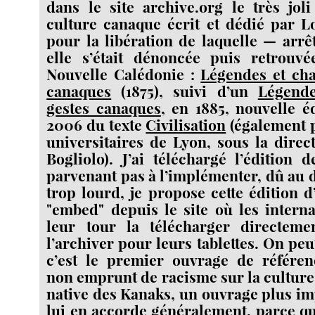
dans le site archive.org le très jol
culture canaque écrit et dédié par L
pour la libération de laquelle — arrê
elle s’était dénoncée puis retrouv
Nouvelle Calédonie :
Légendes et cha
canaques
(1875), suivi d’un
Légende
gestes canaques
, en 1885, nouvelle é
2006 du texte
Civilisation
(également 
universitaires de Lyon, sous la direc
Bogliolo). J’ai téléchargé l’édition 
parvenant pas à l’implémenter, dû au
trop lourd, je propose cette édition d
"embed" depuis le site où les intern
leur tour la télécharger directemen
l’archiver pour leurs tablettes. On pe
c’est le premier ouvrage de référen
non emprunt de racisme sur la culture
native des Kanaks, un ouvrage plus im
lui en accorde généralement, parce q