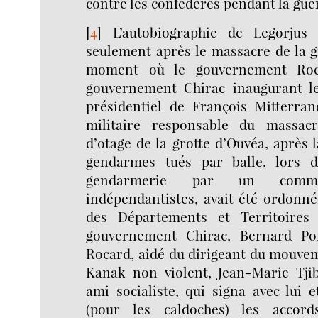
contre les confédérés pendant la gue
[
4
]
L’autobiographie de Legorjus
seulement après le massacre de la g
moment où le gouvernement Roc
gouvernement Chirac inaugurant l
présidentiel de François Mitterran
militaire responsable du massac
d’otage de la grotte d’Ouvéa, après 
gendarmes tués par balle, lors d
gendarmerie par un com
indépendantistes, avait été ordonné
des Départements et Territoires
gouvernement Chirac, Bernard Pon
Rocard, aidé du dirigeant du mouve
Kanak non violent, Jean-Marie Tji
ami socialiste, qui signa avec lui e
(pour les caldoches) les accor