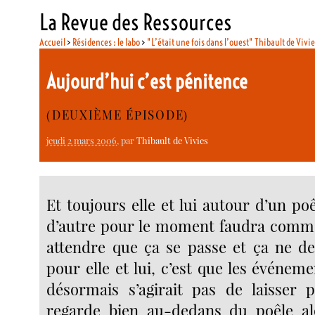
La Revue des Ressources
Accueil
>
Résidences : le labo
>
"L’était une fois dans l’ouest" Thibault de Vivi
Aujourd’hui c’est pénitence
(DEUXIÈME ÉPISODE)
jeudi 2 mars 2006
, par
Thibault de Vivies
Et toujours elle et lui autour d’un poê
d’autre pour le moment faudra comme
attendre que ça se passe et ça ne de
pour elle et lui, c’est que les événemen
désormais s’agirait pas de laisser 
regarde bien au-dedans du poêle al